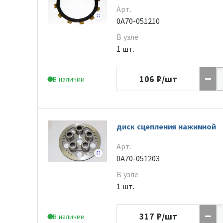
Арт.
0A70-051210
В узле
1 шт.
106
₽/шт
В наличии
диск сцепления нажимной
Арт.
0A70-051203
В узле
1 шт.
317
₽/шт
В наличии