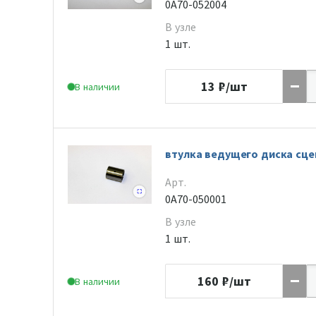
0A70-052004
В узле
1 шт.
13
₽/шт
В наличии
втулка ведущего диска сце
Арт.
0A70-050001
В узле
1 шт.
160
₽/шт
В наличии