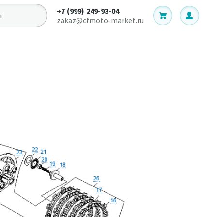
+7 (999) 249-93-04
zakaz@cfmoto-market.ru