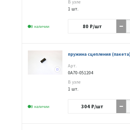
В узле
1 шт.
80
₽/шт
В наличии
пружина сцепления (пакета
Арт.
0A70-051204
В узле
1 шт.
304
₽/шт
В наличии