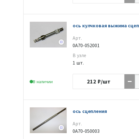
ось кулчковая выжима сце
Арт.
0A70-052001
В узле
1 шт.
212
₽/шт
В наличии
ось сцепления
Арт.
0A70-050003