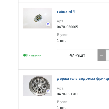
гайка м14
Арт.
0A70-050005
В узле
1 шт.
47
₽/шт
В наличии
держатель ведомых фрикц
Арт.
0A70-051201
В узле
1 шт.