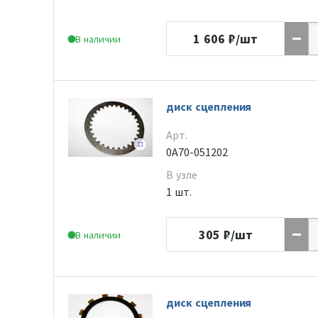
1 606
₽/шт
В наличии
диск сцепления
Арт.
0A70-051202
В узле
1 шт.
305
₽/шт
В наличии
диск сцепления