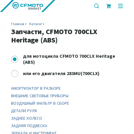
показать
показ
или
или
скрыть
скрыт
Главная
Каталог
строку
мобил
Запчасти, CFMOTO 700CLX
поиска
меню
Heritage (ABS)
для
мотоцикла CFMOTO 700CLX Heritage
(ABS)
или
его двигателя 283MU(700CLX)
АМОРТИЗАТОР В РАЗБОРЕ
ВНЕШНИЕ СВЕТОВЫЕ ПРИБОРЫ
ВОЗДУШНЫЙ ФИЛЬТР В СБОРЕ
ДЕТАЛИ РУЛЯ
ЗАДНЕЕ КОЛЕСО
ЗАДНЯЯ ПОДВЕСКА
ЗЕРКАЛА И ИНСТРУМЕНТ