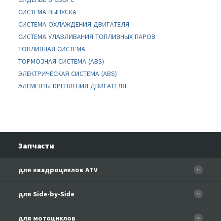
СИСТЕМА ВЫПУСКА
СИСТЕМА ОХЛАЖДЕНИЯ ДВИГАТЕЛЯ
СИСТЕМА УЛАВЛИВАНИЯ ТОПЛИВНЫХ ПАРОВ
ТОПЛИВНАЯ СИСТЕМА
ТОРМОЗНАЯ СИСТЕМА (ABS)
ЭЛЕКТРИЧЕСКАЯ СИСТЕМА (ABS)
ЭЛЕМЕНТЫ КРЕПЛЕНИЯ ДВИГАТЕЛЯ
Запчасти
для квадроциклов ATV
CFORCE 110 EFI
для Side-by-Side
CF500
CF500-3
для мотоциклов
CF500-A Basic