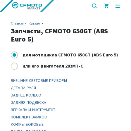
показать
показ
или
или
скрыть
скрыт
Главная
Каталог
строку
мобил
Запчасти, CFMOTO 650GT (ABS
поиска
меню
Euro 5)
для
мотоцикла CFMOTO 650GT (ABS Euro 5)
или
его двигателя 283MT-C
ВНЕШНИЕ СВЕТОВЫЕ ПРИБОРЫ
ДЕТАЛИ РУЛЯ
ЗАДНЕЕ КОЛЕСО
ЗАДНЯЯ ПОДВЕСКА
ЗЕРКАЛА И ИНСТРУМЕНТ
КОМПЛЕКТ ЗАМКОВ
КОФРЫ БОКОВЫЕ