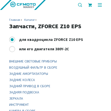
показать
показ
или
или
скрыть
скрыт
Главная
Каталог
строку
мобил
Запчасти, ZFORCE Z10 EPS
поиска
меню
для
квадроцикла ZFORCE Z10 EPS
или
его двигателя 380Y-2C
ВНЕШНИЕ СВЕТОВЫЕ ПРИБОРЫ
ВОЗДУШНЫЙ ФИЛЬТР В СБОРЕ
ЗАДНИЕ АМОРТИЗАТОРЫ
ЗАДНИЕ КОЛЕСА
ЗАДНИЙ ПРИВОД В СБОРЕ
ЗАДНЯЯ ПОДВЕСКА
ЗЕРКАЛА
ИНСТРУМЕНТ
КАМЕРА В СБОРЕ