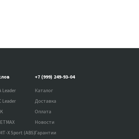
клов
+7 (999) 249-93-04
 Leader
Каталог
 Leader
Доставка
NK
Оплата
JETMAX
Новости
T-X Sport (ABS)
Гарантии