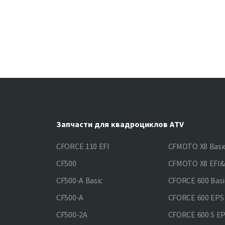
Запчасти для квадроциклов ATV
CFORCE 110 EFI
CFMOTO X8 Basi
CF500
CFMOTO X8 EFI
CF500-A Basic
CFORCE 600 Basi
CF500-A
CFORCE 600 EPS
CF500-2A
CFORCE 600 S E