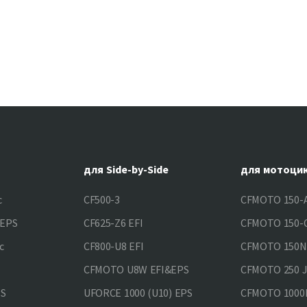
для Side-by-Side
для мотоци
c
CF500-3
CFMOTO 150-A
&EPS
CF625-Z6 EFI
CFMOTO 150-C
c
CF800-U8 EFI
CFMOTO 150
CFMOTO U8W EFI&EPS
CFMOTO 250 
PS
UFORCE 1000 (U10) EPS
CFMOTO 1000M