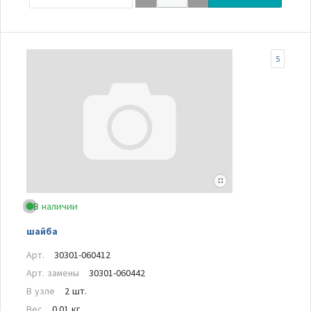
5
В наличии
шайба
Арт.
30301-060412
Арт. замены
30301-060442
В узле
2 шт.
Вес
0.01 кг