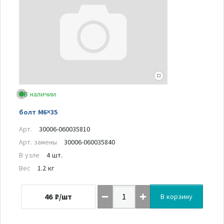
В наличии
болт M6×35
Арт.
30006-060035810
Арт. замены
30006-060035840
В узле
4 шт.
Вес
1.2 кг
46
₽/шт
В корзину