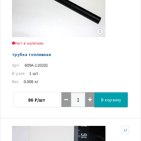
Нет в наличии
трубка топливная
Арт.
609A-120201
В узле
1 шт.
Вес
0.008 кг
86
₽/шт
В корзину
17