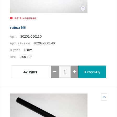
Нет в наличии
гайка М6
Арт.
30202-060110
Арт. замены
30202-060140
В узле
6 шт.
Вес
0.003 кг
42
₽/шт
В корзину
15