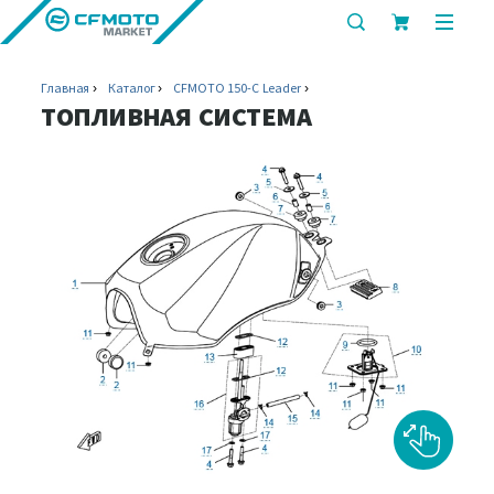
показать
показ
или
или
скрыть
скрыт
Главная
Каталог
CFMOTO 150-C Leader
строку
мобил
ТОПЛИВНАЯ СИСТЕМА
поиска
меню