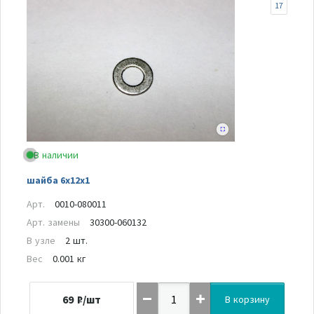
17
В наличии
шайба 6x12x1
Арт.
0010-080011
Арт. замены
30300-060132
В узле
2 шт.
Вес
0.001 кг
69
₽/шт
В корзину