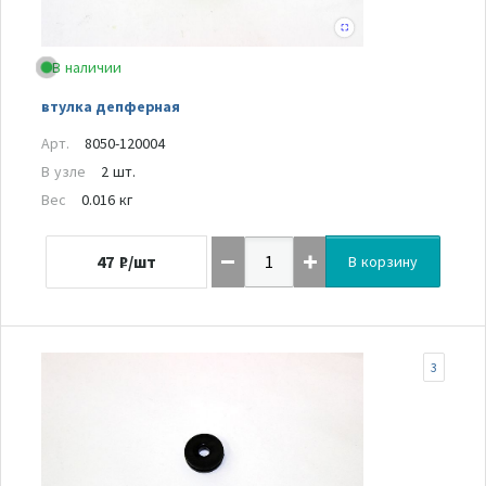
В наличии
втулка депферная
Арт.
8050-120004
В узле
2 шт.
Вес
0.016 кг
47
₽/шт
В корзину
3