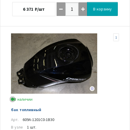
6 371
₽/шт
В корзину
1
В наличии
бак топливный
Арт.
609A-1201C0-1B30
В узле
1 шт.