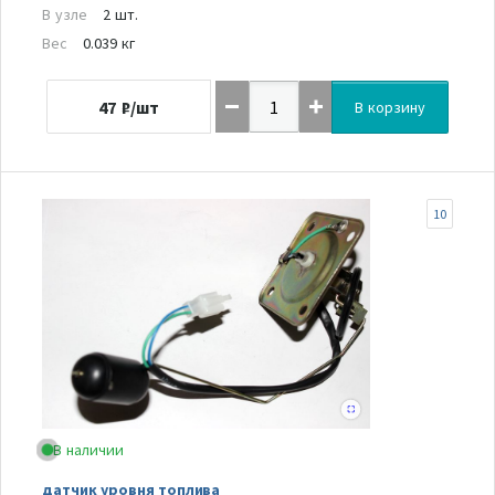
В узле
2 шт.
Вес
0.039 кг
47
₽/шт
В корзину
10
В наличии
датчик уровня топлива