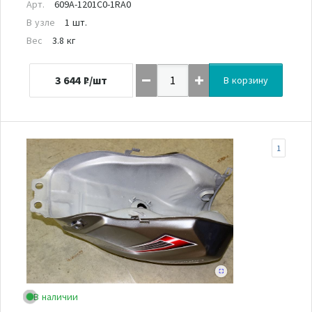
Арт.
609A-1201C0-1RA0
В узле
1 шт.
Вес
3.8 кг
3 644
₽/шт
В корзину
1
В наличии