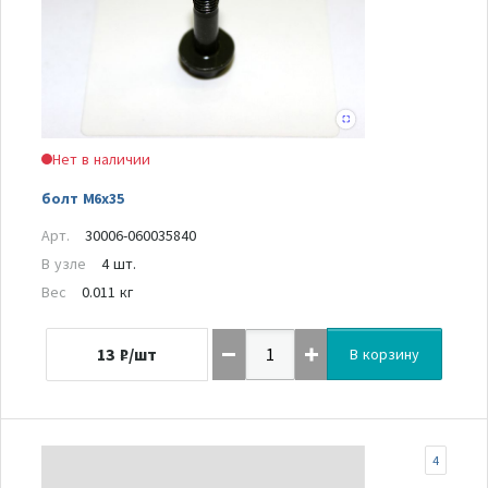
Нет в наличии
болт M6x35
Арт.
30006-060035840
В узле
4 шт.
Вес
0.011 кг
13
₽/шт
В корзину
4