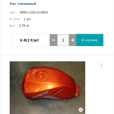
бак топливный
Арт.
609A-1201C0-1B50
В узле
1 шт.
Вес
3.78 кг
6 412
₽/шт
В корзину
1