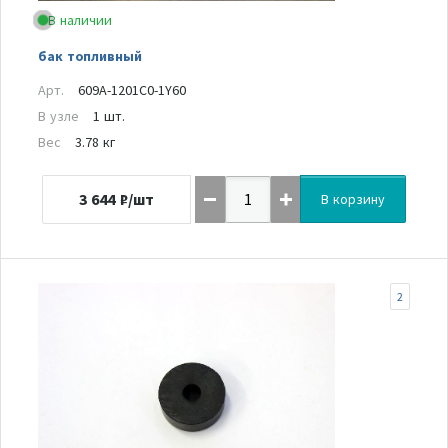
В наличии
бак топливный
Арт.
609A-1201C0-1Y60
В узле
1 шт.
Вес
3.78 кг
3 644
₽/шт
В корзину
2