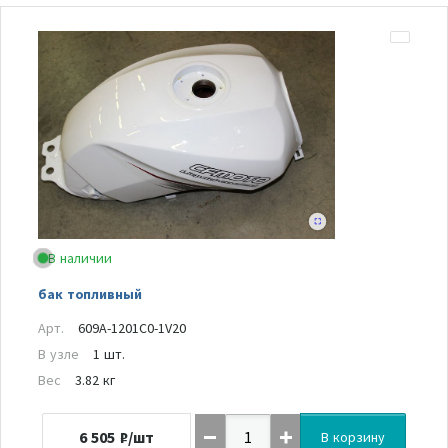
В наличии
бак топливный
Арт.
609A-1201C0-1V20
В узле
1 шт.
Вес
3.82 кг
6 505
₽/шт
В корзину