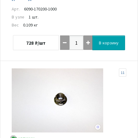
Арт.
6090-170200-1000
В узле
1 шт.
Вес
0.109 кг
728
₽/шт
В корзину
11