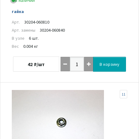
В наличии
гайка
Арт.
30204-060810
Арт. замены
30204-060840
В узле
6 шт.
Вес
0.004 кг
42
₽/шт
В корзину
11