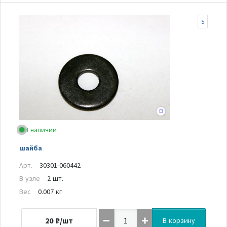
5
В наличии
шайба
Арт.
30301-060442
В узле
2 шт.
Вес
0.007 кг
20
₽/шт
В корзину