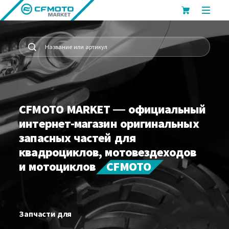
показ
или
скрыт
мобил
меню
CFMOTO MARKET — официальный
интернет-магазин оригинальных
запасных частей для
квадроциклов, мотовездеходов
и мотоциклов
CFMOTO
Запчасти для