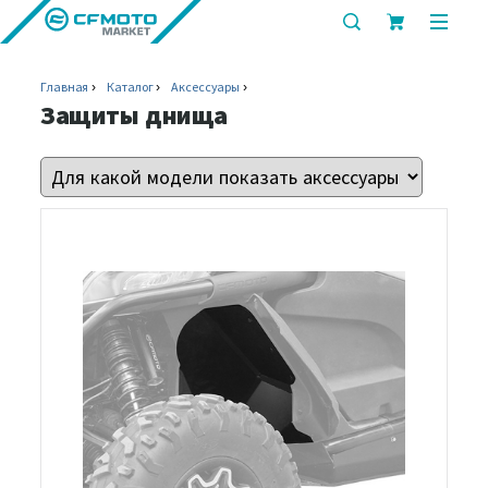
показать
показ
или
или
скрыть
скрыт
Главная
Каталог
Аксессуары
строку
мобил
Защиты днища
поиска
меню