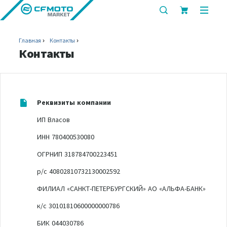
показать
показ
или
или
скрыть
скрыт
Главная
Контакты
строку
мобил
Контакты
поиска
меню
Реквизиты компании
ИП Власов
ИНН 780400530080
ОГРНИП 318784700223451
р/с 40802810732130002592
ФИЛИАЛ «САНКТ-ПЕТЕРБУРГСКИЙ» АО «АЛЬФА-БАНК»
к/с 30101810600000000786
БИК 044030786