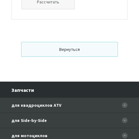
Рассчитать
Вернуться
Запчасти
для квадроциклов ATV
CFORCE 110 EFI
для Side-by-Side
CF500
CF500-3
для мотоциклов
CF500-A Basic