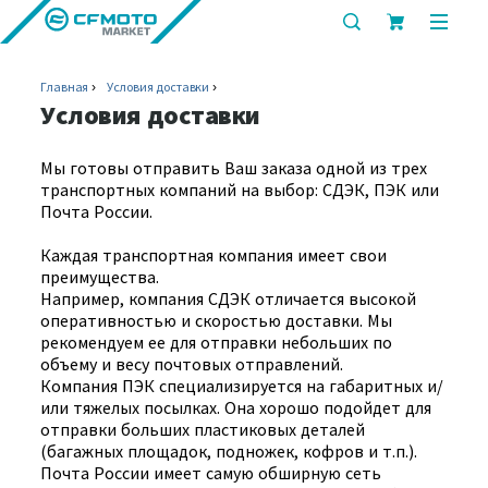
показать
показ
или
или
скрыть
скрыт
Главная
Условия доставки
строку
мобил
Условия доставки
поиска
меню
Мы готовы отправить Ваш заказа одной из трех
транспортных компаний на выбор: СДЭК, ПЭК или
Почта России.
Каждая транспортная компания имеет свои
преимущества.
Например, компания СДЭК отличается высокой
оперативностью и скоростью доставки. Мы
рекомендуем ее для отправки небольших по
объему и весу почтовых отправлений.
Компания ПЭК специализируется на габаритных и/
или тяжелых посылках. Она хорошо подойдет для
отправки больших пластиковых деталей
(багажных площадок, подножек, кофров и т.п.).
Почта России имеет самую обширную сеть