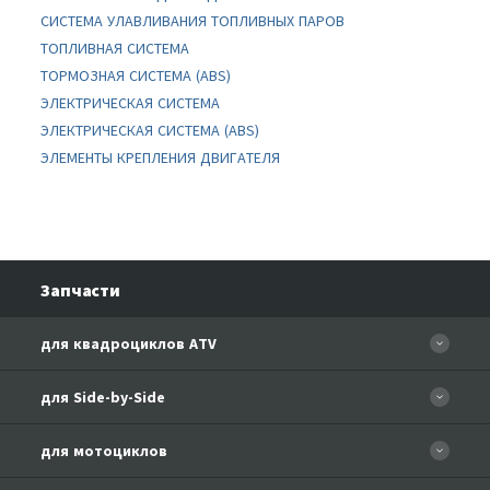
СИСТЕМА УЛАВЛИВАНИЯ ТОПЛИВНЫХ ПАРОВ
ТОПЛИВНАЯ СИСТЕМА
ТОРМОЗНАЯ СИСТЕМА (ABS)
ЭЛЕКТРИЧЕСКАЯ СИСТЕМА
ЭЛЕКТРИЧЕСКАЯ СИСТЕМА (ABS)
ЭЛЕМЕНТЫ КРЕПЛЕНИЯ ДВИГАТЕЛЯ
Запчасти
для квадроциклов ATV
CFORCE 110 EFI
для Side-by-Side
CF500
CF500-3
для мотоциклов
CF500-A Basic
CF625-Z6 EFI
CF500-A