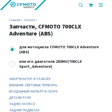
показать
показ
или
или
скрыть
скрыт
Главная
Каталог
строку
мобил
Запчасти, CFMOTO 700CLX
поиска
меню
Adventure (ABS)
для
мотоцикла CFMOTO 700CLX Adventure
(ABS)
или
его двигателя 283MU(700CLX
Sport_Adventure)
АМОРТИЗАТОР В РАЗБОРЕ
ВНЕШНИЕ СВЕТОВЫЕ ПРИБОРЫ
ВОЗДУШНЫЙ ФИЛЬТР В СБОРЕ
ДЕТАЛИ РУЛЯ
ЗАДНЕЕ КОЛЕСО
ЗАДНЯЯ ПОДВЕСКА