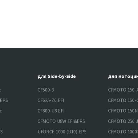
для Side-by-Side
для мотоци
c
CF500-3
CFMOTO 150-A
&EPS
CF625-Z6 EFI
CFMOTO 150-C
c
CF800-U8 EFI
CFMOTO 150
CFMOTO U8W EFI&EPS
CFMOTO 250 
PS
UFORCE 1000 (U10) EPS
CFMOTO 1000M