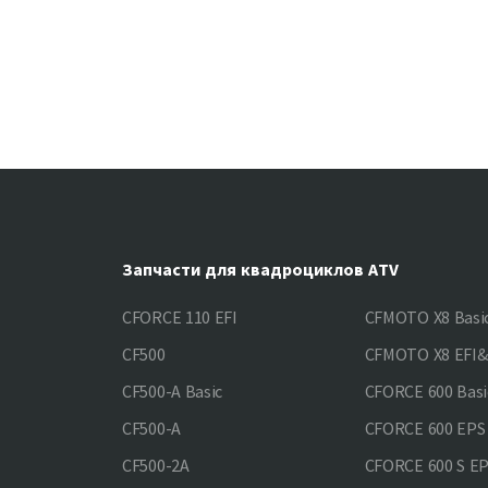
Запчасти для квадроциклов ATV
CFORCE 110 EFI
CFMOTO X8 Basi
CF500
CFMOTO X8 EFI
CF500-A Basic
CFORCE 600 Basi
CF500-A
CFORCE 600 EPS
CF500-2A
CFORCE 600 S E