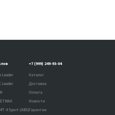
клов
+7 (999) 249-93-04
 Leader
Каталог
 Leader
Доставка
NK
Оплата
JETMAX
Новости
T-X Sport (ABS)
Гарантии