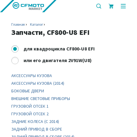
показать
показ
или
или
скрыть
скрыт
Главная
Каталог
строку
мобил
Запчасти, CF800-U8 EFI
поиска
меню
для
квадроцикла CF800-U8 EFI
или
его двигателя 2V91W(U8)
АКСЕССУАРЫ КУЗОВА
АКСЕССУАРЫ КУЗОВА (2014)
БОКОВЫЕ ДВЕРИ
ВНЕШНИЕ СВЕТОВЫЕ ПРИБОРЫ
ГРУЗОВОЙ ОТСЕК 1
ГРУЗОВОЙ ОТСЕК 2
ЗАДНИЕ КОЛЕСА (C 2014)
ЗАДНИЙ ПРИВОД В СБОРЕ
ЗАДНИЙ ПРИВОД В СБОРЕ (2014)