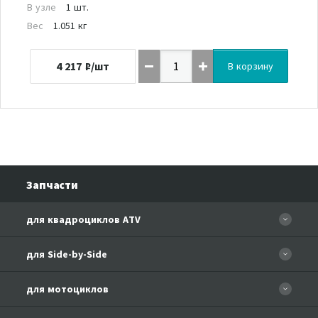
В узле
1 шт.
Вес
1.051 кг
4 217
₽/шт
В корзину
Запчасти
для квадроциклов ATV
CFORCE 110 EFI
для Side-by-Side
CF500
CF500-3
для мотоциклов
CF500-A Basic
CF625-Z6 EFI
CF500-A
CFMOTO 150-A Leader