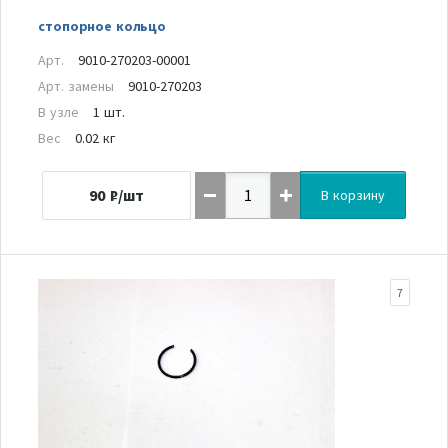
стопорное кольцо
Арт.
9010-270203-00001
Арт. замены
9010-270203
В узле
1 шт.
Вес
0.02 кг
90
₽/шт
В корзину
7