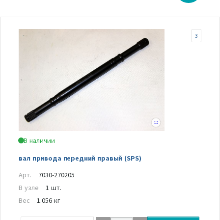
3
В наличии
вал привода передний правый (SPS)
Арт.
7030-270205
В узле
1 шт.
Вес
1.056 кг