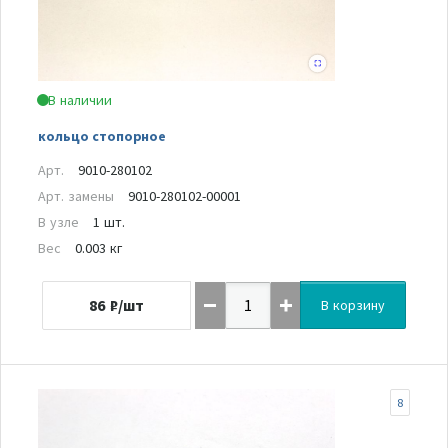
В наличии
кольцо стопорное
Арт.
9010-280102
Арт. замены
9010-280102-00001
В узле
1 шт.
Вес
0.003 кг
86
₽/шт
В корзину
8