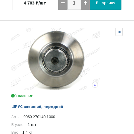
4 783
₽/шт
В корзину
10
В наличии
ШРУС внешний, передний
Арт.
9060-270140-1000
В узле
1 шт.
Вес
1.4 кг