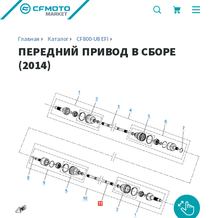
показать
показ
или
или
скрыть
скрыт
Главная
Каталог
CF800-U8 EFI
строку
мобил
ПЕРЕДНИЙ ПРИВОД В СБОРЕ
поиска
меню
(2014)