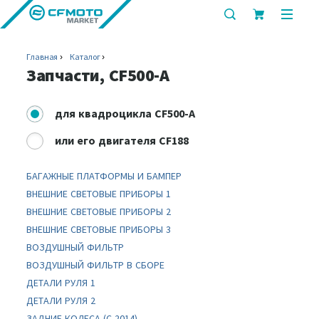
показать
показ
или
или
скрыть
скрыт
Главная
Каталог
строку
мобил
Запчасти, CF500-A
поиска
меню
для
квадроцикла CF500-A
или
его двигателя CF188
БАГАЖНЫЕ ПЛАТФОРМЫ И БАМПЕР
ВНЕШНИЕ СВЕТОВЫЕ ПРИБОРЫ 1
ВНЕШНИЕ СВЕТОВЫЕ ПРИБОРЫ 2
ВНЕШНИЕ СВЕТОВЫЕ ПРИБОРЫ 3
ВОЗДУШНЫЙ ФИЛЬТР
ВОЗДУШНЫЙ ФИЛЬТР В СБОРЕ
ДЕТАЛИ РУЛЯ 1
ДЕТАЛИ РУЛЯ 2
ЗАДНИЕ КОЛЕСА (C 2014)