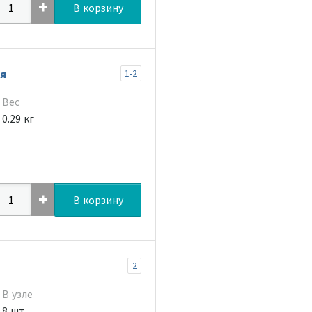
В корзину
я
1-2
Вес
0.29 кг
В корзину
2
В узле
8 шт.