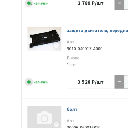
2 789
₽/шт
В наличии
защита двигателя, передня
Арт.
9010-040017-A000
В узле
1 шт.
3 528
₽/шт
В наличии
болт
Арт.
30006-060016810