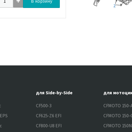
В корзину
для Side-by-Side
для мотоци
c
CF500-3
CFMOTO 150-A
&EPS
CF625-Z6 EFI
CFMOTO 150-C
c
CF800-U8 EFI
CFMOTO 150