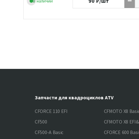
90
₽/шт
В наличии
Запчасти для квадроциклов ATV
CFORCE 110 EFI
CFMOTO X8 Basi
CF500
CFMOTO X8 EFI
CF500-A Basic
CFORCE 600 Basi