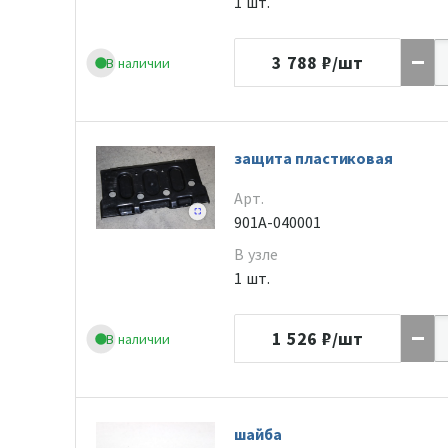
1 шт.
3 788
₽/шт
В наличии
защита пластиковая
Арт.
901A-040001
В узле
1 шт.
1 526
₽/шт
В наличии
шайба