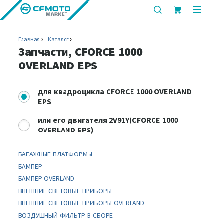
показать
показ
или
или
скрыть
скрыт
Главная
Каталог
строку
мобил
Запчасти, CFORCE 1000
поиска
меню
OVERLAND EPS
для
квадроцикла CFORCE 1000 OVERLAND
EPS
или
его двигателя 2V91Y(CFORCE 1000
OVERLAND EPS)
БАГАЖНЫЕ ПЛАТФОРМЫ
БАМПЕР
БАМПЕР OVERLAND
ВНЕШНИЕ СВЕТОВЫЕ ПРИБОРЫ
ВНЕШНИЕ СВЕТОВЫЕ ПРИБОРЫ OVERLAND
ВОЗДУШНЫЙ ФИЛЬТР В СБОРЕ