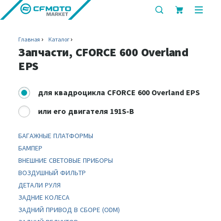
показать
показ
или
или
скрыть
скрыт
Главная
Каталог
строку
мобил
Запчасти, CFORCE 600 Overland
поиска
меню
EPS
для
квадроцикла CFORCE 600 Overland EPS
или
его двигателя 191S-B
БАГАЖНЫЕ ПЛАТФОРМЫ
БАМПЕР
ВНЕШНИЕ СВЕТОВЫЕ ПРИБОРЫ
ВОЗДУШНЫЙ ФИЛЬТР
ДЕТАЛИ РУЛЯ
ЗАДНИЕ КОЛЕСА
ЗАДНИЙ ПРИВОД В СБОРЕ (ODM)