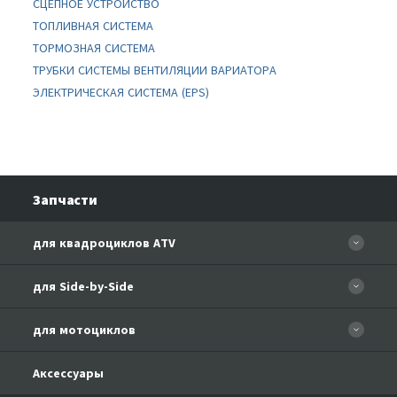
СЦЕПНОЕ УСТРОЙСТВО
ТОПЛИВНАЯ СИСТЕМА
ТОРМОЗНАЯ СИСТЕМА
ТРУБКИ СИСТЕМЫ ВЕНТИЛЯЦИИ ВАРИАТОРА
ЭЛЕКТРИЧЕСКАЯ СИСТЕМА (EPS)
Запчасти
для квадроциклов ATV
CFORCE 110 EFI
для Side-by-Side
CF500
CF500-3
для мотоциклов
CF500-A Basic
CF625-Z6 EFI
CF500-A
CFMOTO 150-A Leader
Аксессуары
CF800-U8 EFI
CF500-2A
CFMOTO 150-C Leader