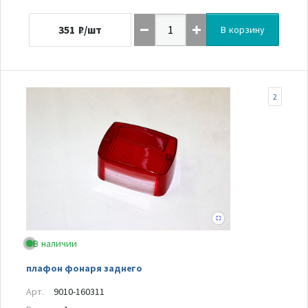
351
₽/шт
В корзину
2
В наличии
плафон фонаря заднего
Арт.
9010-160311