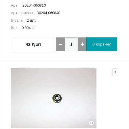
Арт.
30204-060810
Арт. замены
30204-060840
В узле
2 шт.
Вес
0.004 кг
42
₽/шт
В корзину
3