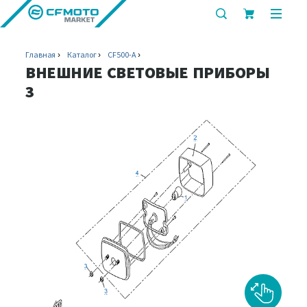
показать
показ
или
или
скрыть
скрыт
Главная
Каталог
CF500-A
строку
мобил
ВНЕШНИЕ СВЕТОВЫЕ ПРИБОРЫ
поиска
меню
3