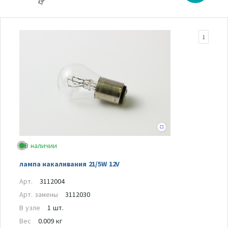
1
В наличии
лампа накаливания 21/5W 12V
Арт.
3112004
Арт. замены
3112030
В узле
1 шт.
Вес
0.009 кг