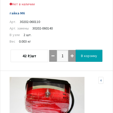
Нет в наличии
гайка М6
Арт.
30202-060110
Арт. замены
30202-060140
В узле
2 шт.
Вес
0.003 кг
42
₽/шт
В корзину
4