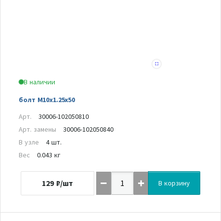
В наличии
болт M10x1.25x50
Арт.
30006-102050810
Арт. замены
30006-102050840
В узле
4 шт.
Вес
0.043 кг
129
₽/шт
В корзину