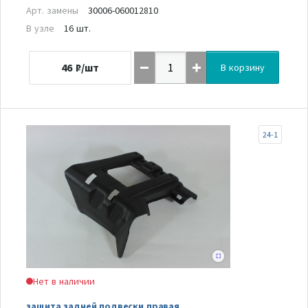
Арт. замены
30006-060012810
В узле
16 шт.
46
₽/шт
В корзину
24-1
Нет в наличии
защита задней подвески правая