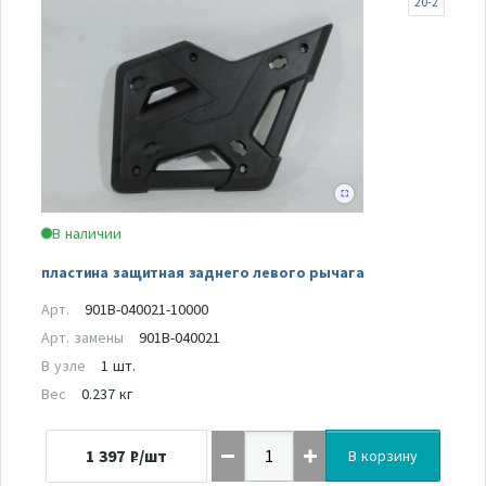
20-2
В наличии
пластина защитная заднего левого рычага
Арт.
901B-040021-10000
Арт. замены
901B-040021
В узле
1 шт.
Вес
0.237 кг
1 397
₽/шт
В корзину