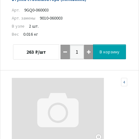
Арт.
9GQ0-060003
Арт. замены
9010-060003
В узле
2 шт.
Вес
0.016 кг
263
₽/шт
В корзину
4