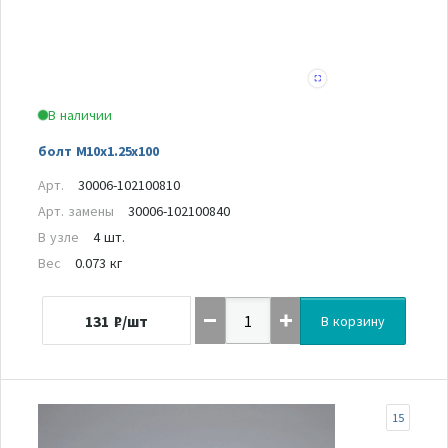
В наличии
болт M10x1.25x100
Арт.
30006-102100810
Арт. замены
30006-102100840
В узле
4 шт.
Вес
0.073 кг
131
₽/шт
В корзину
15