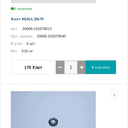
В наличии
болт M10x1.25x70
Арт.
30006-102070810
Арт. замены
30006-102070840
В узле
8 шт.
Вес
0.01 кг
175
₽/шт
В корзину
5