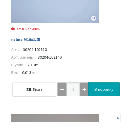
Нет в наличии
гайка M10x1.25
Арт.
30204-102810
Арт. замены
30204-102140
В узле
20 шт.
Вес
0.013 кг
86
₽/шт
В корзину
6