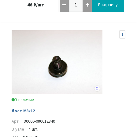
46
₽/шт
В корзину
1
В наличии
болт M8x12
Арт.
30006-080012840
В узле
4 шт.
Вес
0.013 кг