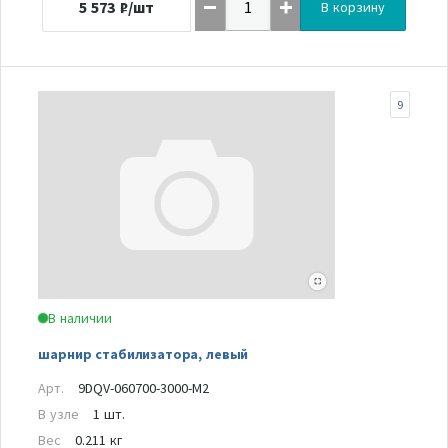
5 573
₽/шт
В корзину
9
В наличии
шарнир стабилизатора, левый
Арт.
9DQV-060700-3000-M2
В узле
1 шт.
Вес
0.211 кг