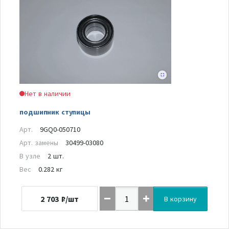
Нет в наличии
подшипник ступицы
Арт.
9GQ0-050710
Арт. замены
30499-03080
В узле
2 шт.
Вес
0.282 кг
2 703
₽/шт
В корзину