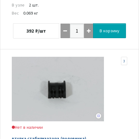
В узле
2 шт.
Вес
0.069 кг
392
₽/шт
В корзину
3
Нет в наличии
втулка стабилизатора (половинка)