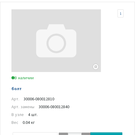
1
В наличии
болт
Арт.
30006-080012810
Арт. замены
30006-080012840
В узле
4 шт.
Вес
0.04 кг