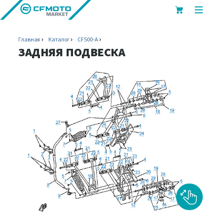
показ
или
скрыт
Главная
Каталог
CF500-A
мобил
ЗАДНЯЯ ПОДВЕСКА
меню