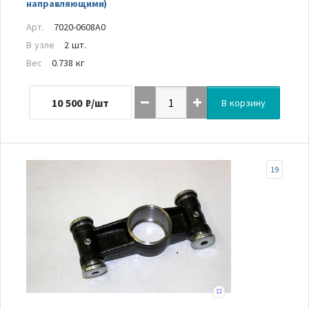
направляющими)
Арт.
7020-0608A0
В узле
2 шт.
Вес
0.738 кг
10 500
₽/шт
В корзину
19