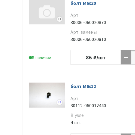
болт M6x20
Арт.
30006-060020870
Арт. замены
30006-060020810
86
₽/шт
В наличии
болт М6х12
Арт.
30112-060012440
В узле
4 шт.