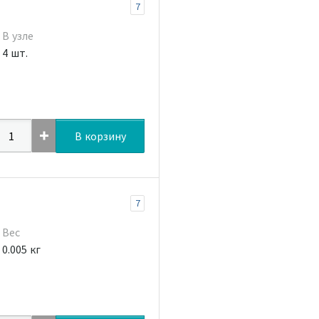
7
В узле
4 шт.
В корзину
7
Вес
0.005 кг