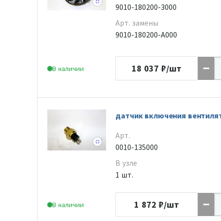
9010-180200-3000
Арт. замены
9010-180200-A000
18 037
₽/шт
В наличии
датчик включения вентиля
Арт.
0010-135000
В узле
1 шт.
1 872
₽/шт
В наличии