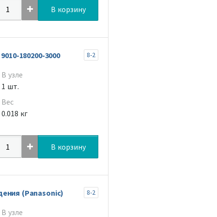
В корзину
9010-180200-3000
8-2
В узле
1 шт.
Вес
0.018 кг
В корзину
ения (Panasonic)
8-2
В узле