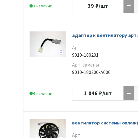
39
₽/шт
В наличии
адаптер к вентилятору арт. 
Арт.
9010-180201
Арт. замены
9010-180200-A000
1 046
₽/шт
В наличии
вентилятор системы охлажд
Арт.