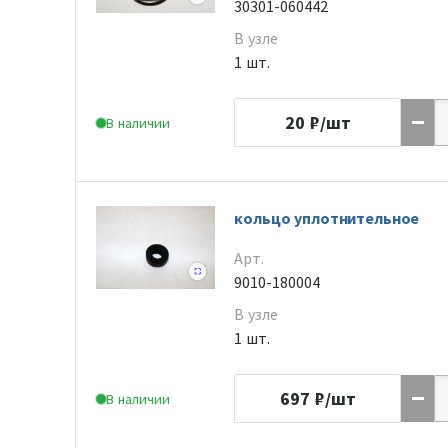
30301-060442
В узле
1 шт.
20
₽/шт
В наличии
кольцо уплотнительное
Арт.
9010-180004
В узле
1 шт.
697
₽/шт
В наличии