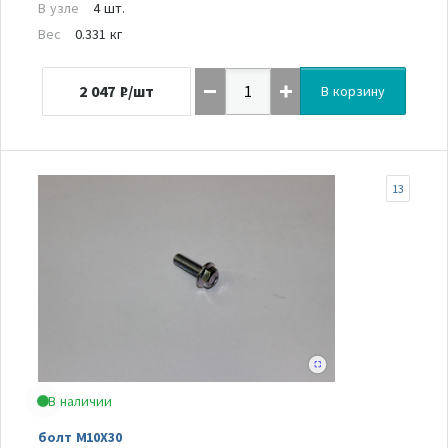
В узле
4 шт.
Вес
0.331 кг
2 047
₽/шт
В корзину
13
В наличии
болт M10X30