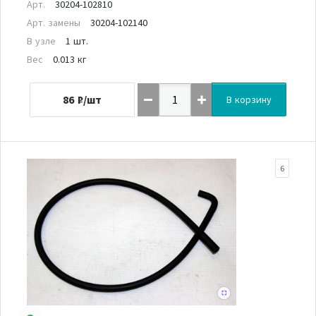
Арт.
30204-102810
Арт. замены
30204-102140
В узле
1 шт.
Вес
0.013 кг
86
₽/шт
В корзину
6