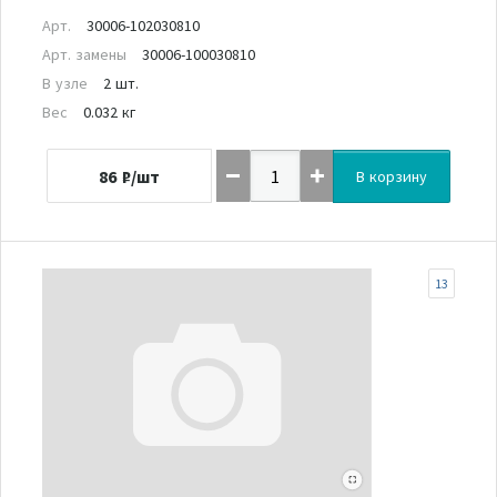
Арт.
30006-102030810
Арт. замены
30006-100030810
В узле
2 шт.
Вес
0.032 кг
86
₽/шт
В корзину
13