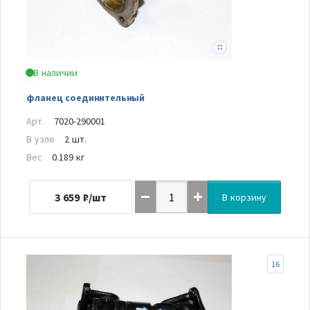
В наличии
фланец соединительный
Арт.
7020-290001
В узле
2 шт.
Вес
0.189 кг
3 659
₽/шт
В корзину
16