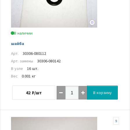
В наличии
шайба
Арт.
30306-080112
Арт. замены
30306-080142
В узле
16 шт.
Вес
0.001 кг
42
₽/шт
В корзину
9