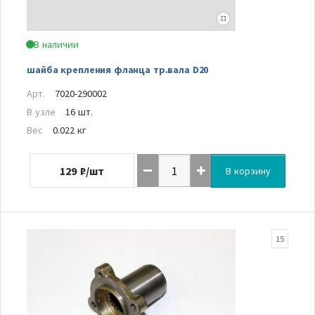
В наличии
шайба крепления фланца тр.вала D20
Арт.
7020-290002
В узле
16 шт.
Вес
0.022 кг
129
₽/шт
В корзину
15