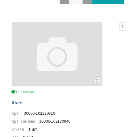
2
В наличии
болт
Арт.
30006-102130810
Арт. замены
30006-102130840
В узле
1 шт.
Вес
0.2 кг