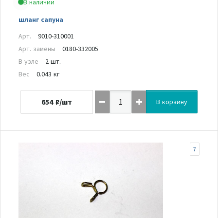
В наличии
шланг сапуна
Арт.
9010-310001
Арт. замены
0180-332005
В узле
2 шт.
Вес
0.043 кг
654
₽/шт
В корзину
7