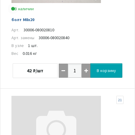
В наличии
болт M8x20
Арт.
30006-080020810
Арт. замены
30006-080020840
В узле
1 шт.
Вес
0.016 кг
42
₽/шт
В корзину
21