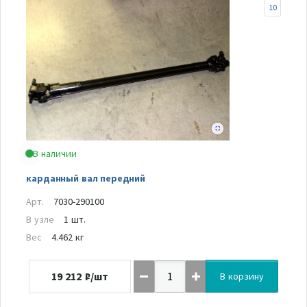
10
В наличии
карданный вал передний
Арт.
7030-290100
В узле
1 шт.
Вес
4.462 кг
19 212
₽/шт
В корзину