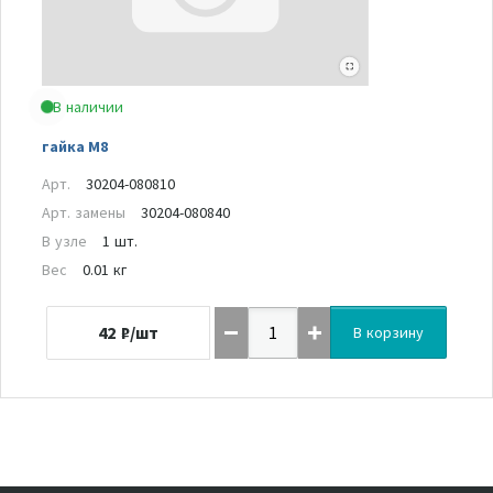
В наличии
гайка M8
Арт.
30204-080810
Арт. замены
30204-080840
В узле
1 шт.
Вес
0.01 кг
42
₽/шт
В корзину