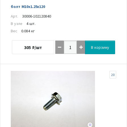
болт M10x1.25x120
Арт.
30006-102120840
В узле
4 шт.
Вес
0.084 кг
305
₽/шт
В корзину
20