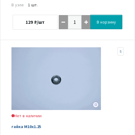
В узле
1 шт.
129
₽/шт
В корзину
5
Нет в наличии
гайка M10x1.25