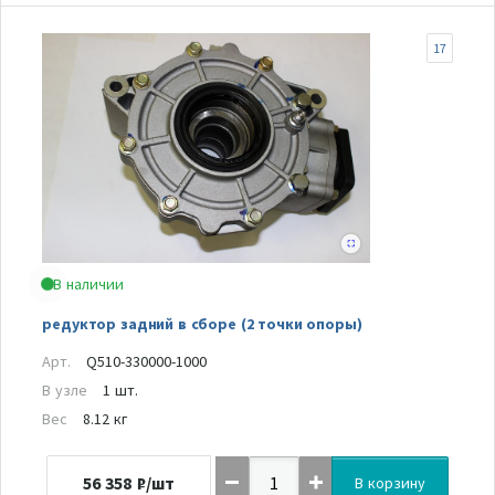
17
В наличии
редуктор задний в сборе (2 точки опоры)
Арт.
Q510-330000-1000
В узле
1 шт.
Вес
8.12 кг
56 358
₽/шт
В корзину