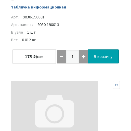
табличка информационная
Арт.
9030-190001
Арт. замены
9030-190013
В узле
1 шт.
Вес
0.012 кг
175
₽/шт
В корзину
12