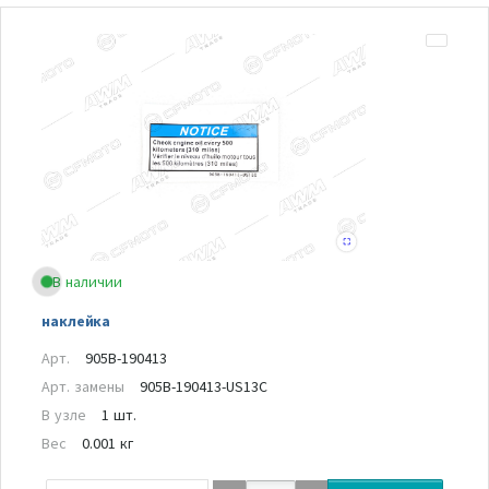
В наличии
наклейка
Арт.
905B-190413
Арт. замены
905B-190413-US13C
В узле
1 шт.
Вес
0.001 кг