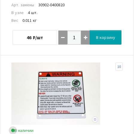
Арт. замены
30902-0400820
В узле
4 шт.
Вес
0.011 кг
46
₽/шт
В корзину
10
В наличии