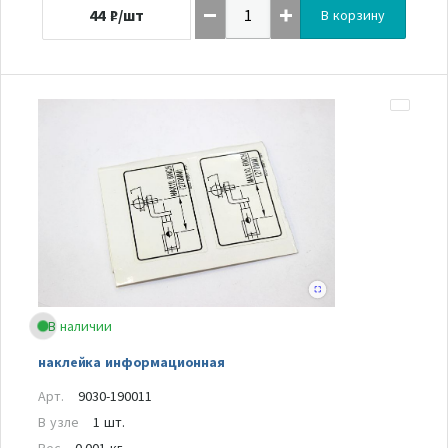
44
₽/шт
В корзину
В наличии
наклейка информационная
Арт.
9030-190011
В узле
1 шт.
Вес
0.001 кг