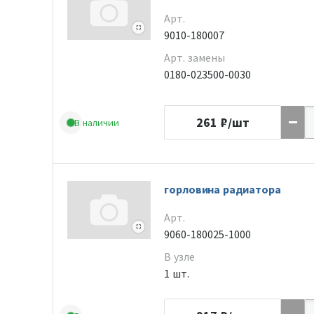
Арт.
9010-180007
Арт. замены
0180-023500-0030
261
₽/шт
В наличии
горловина радиатора
Арт.
9060-180025-1000
В узле
1 шт.