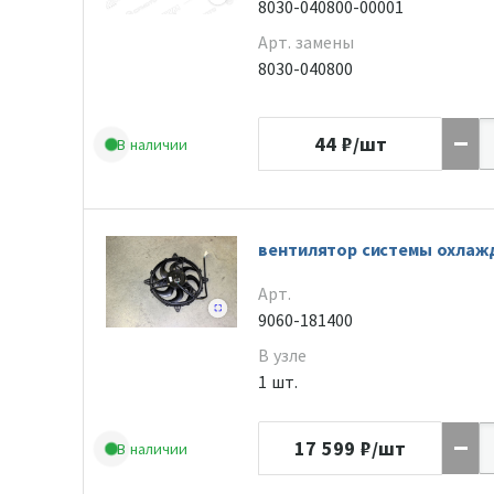
8030-040800-00001
Арт. замены
8030-040800
44
₽/шт
В наличии
вентилятор системы охлаж
Арт.
9060-181400
В узле
1 шт.
17 599
₽/шт
В наличии