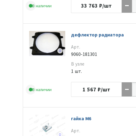
33 763
₽/шт
В наличии
дефлектор радиатора
Арт.
9060-181301
В узле
1 шт.
1 567
₽/шт
В наличии
гайка М6
Арт.