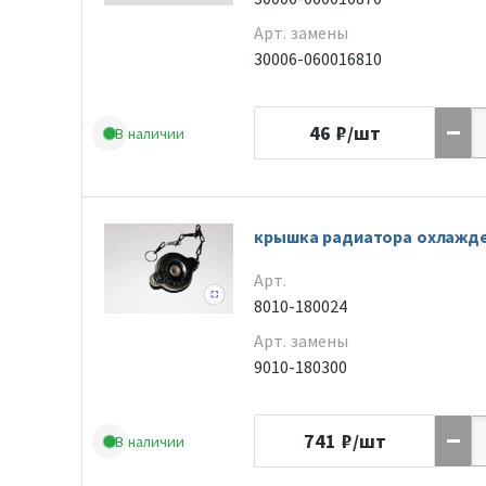
Арт. замены
30006-060016810
46
₽/шт
В наличии
крышка радиатора охлажд
Арт.
8010-180024
Арт. замены
9010-180300
741
₽/шт
В наличии