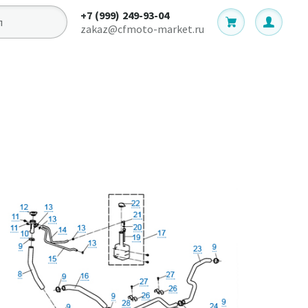
+7 (999) 249-93-04
zakaz@cfmoto-market.ru