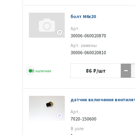
болт M6x20
Арт.
30006-060020870
Арт. замены
30006-060020810
86
₽/шт
В наличии
датчик включения вентиля
Арт.
7020-150600
В узле