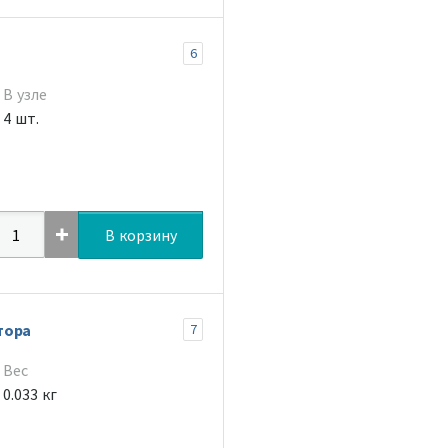
6
В узле
4 шт.
В корзину
тора
7
Вес
0.033 кг