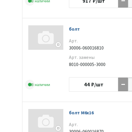
917
₽/шт
В наличии
болт
Арт.
30006-060016810
Арт. замены
8010-000005-3000
44
₽/шт
В наличии
болт M6x16
Арт.
30006-060016870