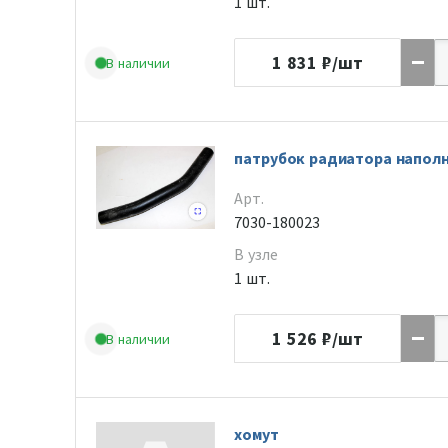
1 шт.
1 831
₽/шт
В наличии
патрубок радиатора напол
Арт.
7030-180023
В узле
1 шт.
1 526
₽/шт
В наличии
хомут