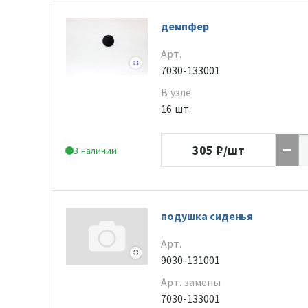
демпфер
Арт.
7030-133001
В узле
16 шт.
305
₽/шт
В наличии
подушка сиденья
Арт.
9030-131001
Арт. замены
7030-133001