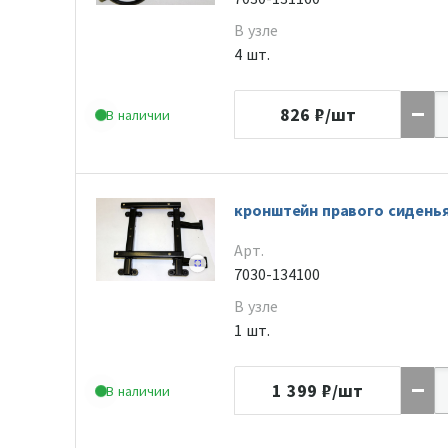
В узле
4 шт.
826
₽/шт
В наличии
кронштейн правого сидень
Арт.
7030-134100
В узле
1 шт.
1 399
₽/шт
В наличии