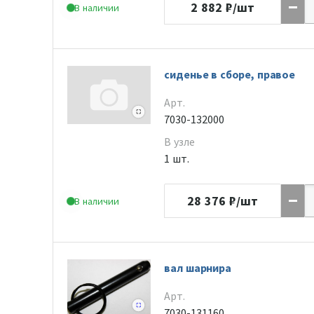
2 882
₽/шт
В наличии
сиденье в сборе, правое
Арт.
7030-132000
В узле
1 шт.
28 376
₽/шт
В наличии
вал шарнира
Арт.
7030-131160