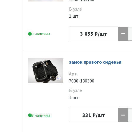
В узле
1 шт.
3 055
₽/шт
В наличии
замок правого сиденья
Арт.
7030-130300
В узле
1 шт.
331
₽/шт
В наличии