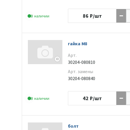
86
₽/шт
В наличии
гайка M8
Арт.
30204-080810
Арт. замены
30204-080840
42
₽/шт
В наличии
болт