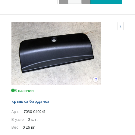
2
В наличии
крышка бардачка
Арт.
7030-040241
В узле
2 шт.
Вес
0.26 кг