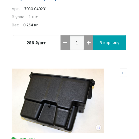
Арт.
7030-040231
В узле
1 шт.
Вес
0.254 кг
286
₽/шт
В корзину
10
В наличии