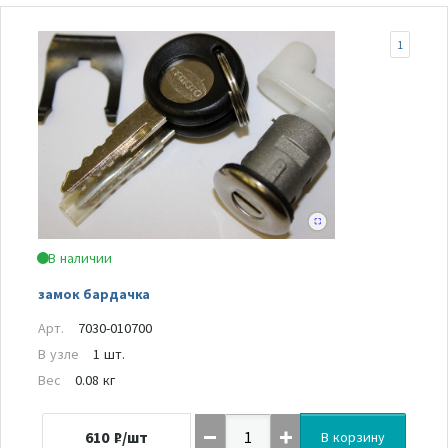
1
В наличии
замок бардачка
Арт.
7030-010700
В узле
1 шт.
Вес
0.08 кг
610
₽/шт
В корзину