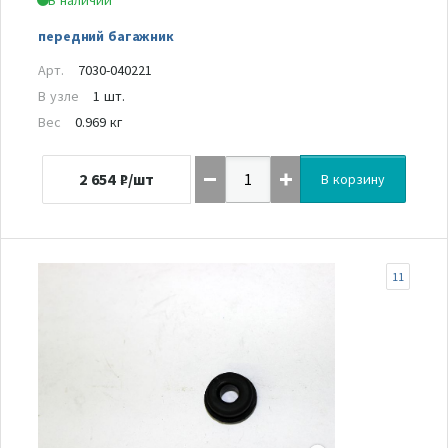
передний багажник
Арт.
7030-040221
В узле
1 шт.
Вес
0.969 кг
2 654
₽/шт
В корзину
11