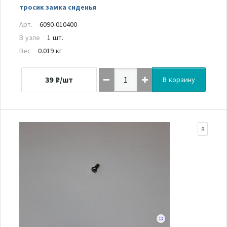
тросик замка сиденья
Арт.
6090-010400
В узле
1 шт.
Вес
0.019 кг
39
₽/шт
В корзину
8