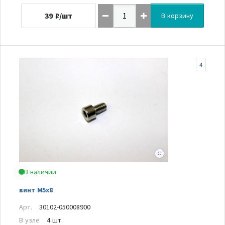
39
₽/шт
В корзину
4
В наличии
винт M5x8
Арт.
30102-050008900
В узле
4 шт.