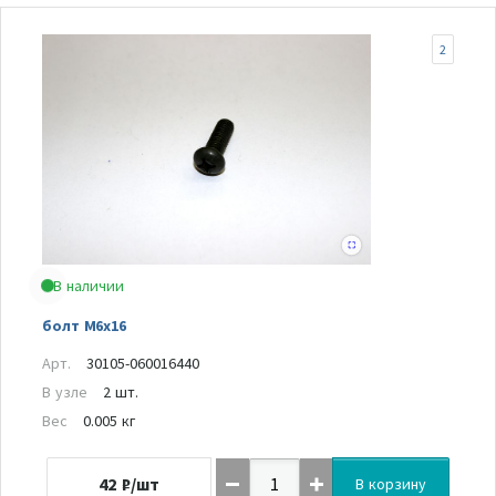
2
В наличии
болт M6x16
Арт.
30105-060016440
В узле
2 шт.
Вес
0.005 кг
42
₽/шт
В корзину