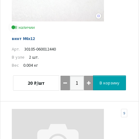
В наличии
винт М6х12
Арт.
30105-060012440
В узле
2 шт.
Вес
0.004 кг
20
₽/шт
В корзину
9