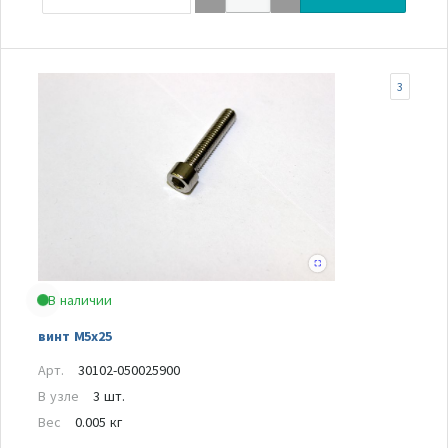
3
В наличии
винт M5x25
Арт.
30102-050025900
В узле
3 шт.
Вес
0.005 кг