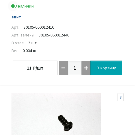
В наличии
винт
Арт.
30105-060012410
Арт. замены
30105-060012440
В узле
2 шт.
Вес
0.004 кг
11
₽/шт
В корзину
8