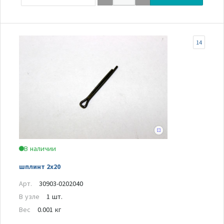
14
В наличии
шплинт 2x20
Арт.
30903-0202040
В узле
1 шт.
Вес
0.001 кг