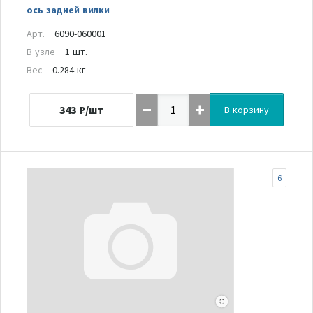
ось задней вилки
Арт.
6090-060001
В узле
1 шт.
Вес
0.284 кг
343
₽/шт
В корзину
6