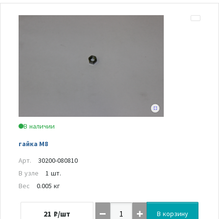
В наличии
гайка М8
Арт.
30200-080810
В узле
1 шт.
Вес
0.005 кг
21
₽/шт
В корзину