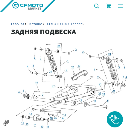
показать
показ
или
или
скрыть
скрыт
Главная
Каталог
CFMOTO 150-C Leader
строку
мобил
ЗАДНЯЯ ПОДВЕСКА
поиска
меню