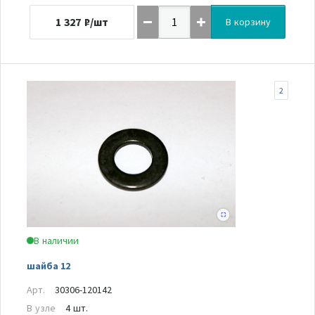
1 327
₽/шт
В корзину
2
В наличии
шайба 12
Арт.
30306-120142
В узле
4 шт.