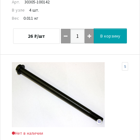
Арт.
30305-100142
В узле
4 шт.
Вес
0.011 кг
26
₽/шт
В корзину
5
Нет в наличии