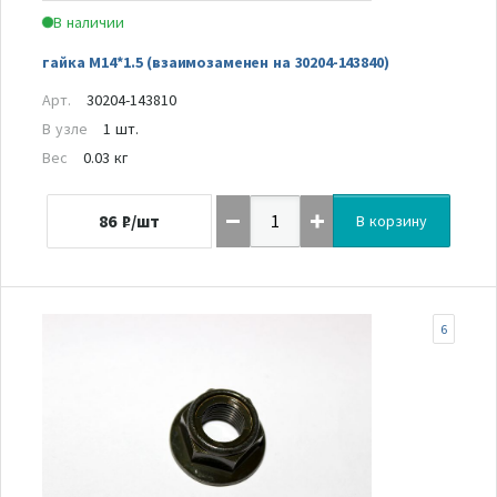
В наличии
гайка M14*1.5 (взаимозаменен на 30204-143840)
Арт.
30204-143810
В узле
1 шт.
Вес
0.03 кг
86
₽/шт
В корзину
6