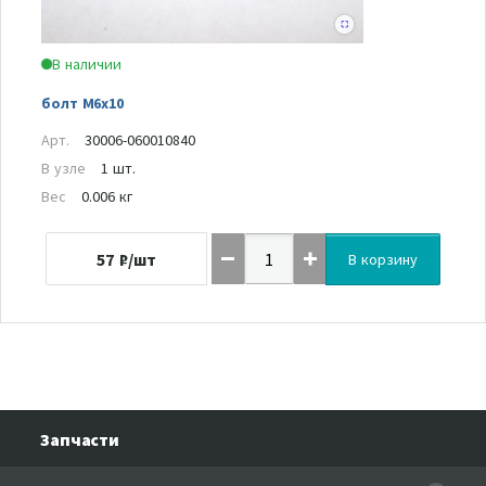
В наличии
болт M6x10
Арт.
30006-060010840
В узле
1 шт.
Вес
0.006 кг
57
₽/шт
В корзину
Запчасти