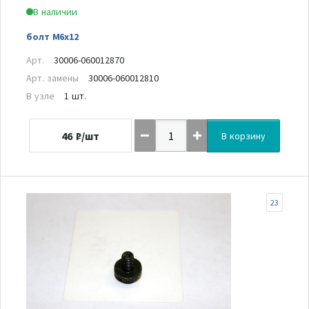
В наличии
болт М6х12
Арт.
30006-060012870
Арт. замены
30006-060012810
В узле
1 шт.
46
₽/шт
В корзину
23