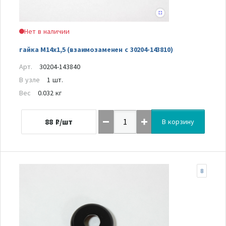
Нет в наличии
гайка М14х1,5 (взаимозаменен с 30204-143810)
Арт.
30204-143840
В узле
1 шт.
Вес
0.032 кг
88
₽/шт
В корзину
8