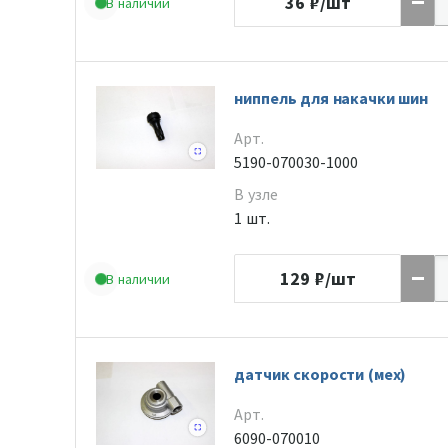
36
₽/шт
В наличии
ниппель для накачки шин
Арт.
5190-070030-1000
В узле
1 шт.
129
₽/шт
В наличии
датчик скорости (мех)
Арт.
6090-070010