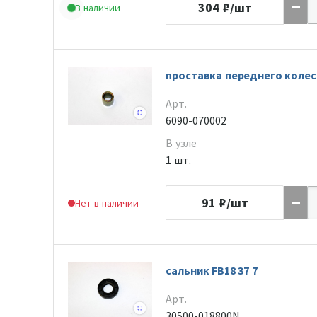
304
₽/шт
В наличии
проставка переднего колес
Арт.
6090-070002
В узле
1 шт.
91
₽/шт
Нет в наличии
сальник FB18 37 7
Арт.
30500-018800N