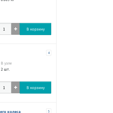
В корзину
4
В узле
2 шт.
В корзину
его колеса
5