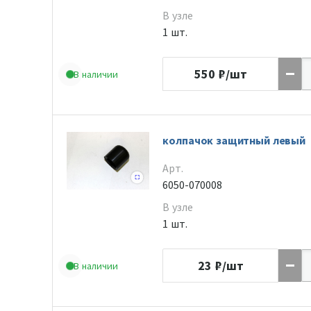
В узле
1 шт.
550
₽/шт
В наличии
колпачок защитный левый
Арт.
6050-070008
В узле
1 шт.
23
₽/шт
В наличии