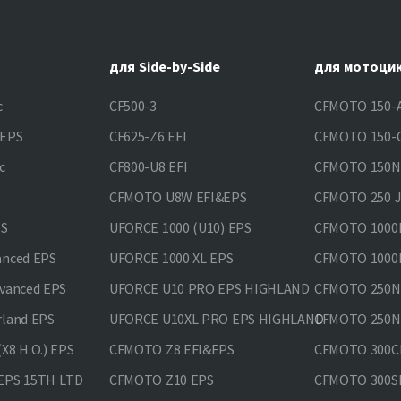
для Side-by-Side
для мотоци
c
CF500-3
CFMOTO 150-A
&EPS
CF625-Z6 EFI
CFMOTO 150-C
c
CF800-U8 EFI
CFMOTO 150
CFMOTO U8W EFI&EPS
CFMOTO 250 
PS
UFORCE 1000 (U10) EPS
CFMOTO 1000M
anced EPS
UFORCE 1000 XL EPS
CFMOTO 1000M
vanced EPS
UFORCE U10 PRO EPS HIGHLAND
CFMOTO 250N
rland EPS
UFORCE U10XL PRO EPS HIGHLAND
CFMOTO 250NK
X8 H.O.) EPS
CFMOTO Z8 EFI&EPS
CFMOTO 300CL
EPS 15TH LTD
CFMOTO Z10 EPS
CFMOTO 300SR