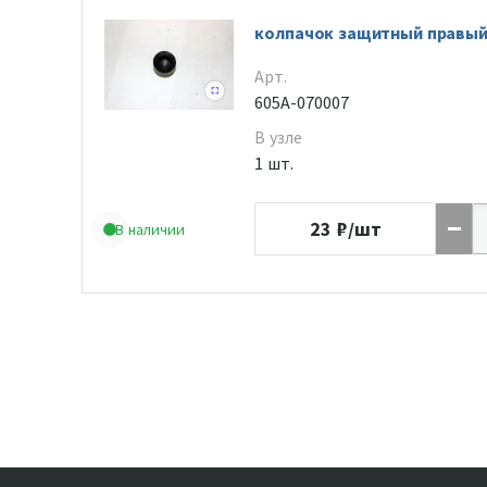
колпачок защитный правы
Арт.
605A-070007
В узле
1 шт.
23
₽/шт
В наличии