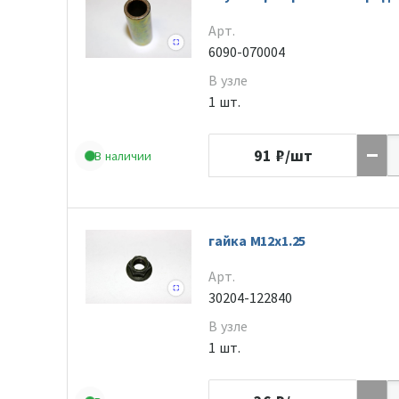
Арт.
6090-070004
В узле
1 шт.
91
₽/шт
В наличии
гайка M12x1.25
Арт.
30204-122840
В узле
1 шт.