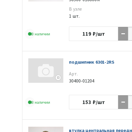
В узле
1 шт.
119
₽/шт
В наличии
подшипник 6301-2RS
Арт.
30400-01204
153
₽/шт
В наличии
втулка центральная передн