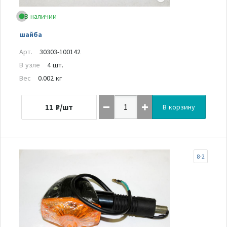
В наличии
шайба
Арт.
30303-100142
В узле
4 шт.
Вес
0.002 кг
11
₽/шт
В корзину
8-2