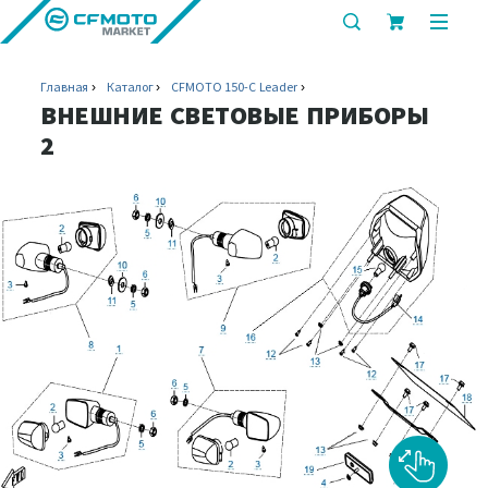
показать
показ
или
или
скрыть
скрыт
Главная
Каталог
CFMOTO 150-C Leader
строку
мобил
ВНЕШНИЕ СВЕТОВЫЕ ПРИБОРЫ
поиска
меню
2