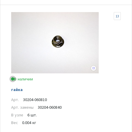
13
В наличии
гайка
Арт.
30204-060810
Арт. замены
30204-060840
В узле
6 шт.
Вес
0.004 кг