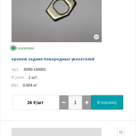
В наличии
крепеж задних повородных указателей
Арт.
6090-160001
В узле
2 шт.
Вес
0.004 кг
26
₽/шт
В корзину
12