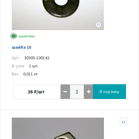
В наличии
шайба 10
Арт.
30305-100142
В узле
2 шт.
Вес
0.011 кг
26
₽/шт
В корзину
11