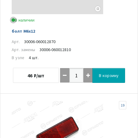
В наличии
болт М6х12
Арт.
30006-060012870
Арт. замены
30006-060012810
В узле
4 шт.
46
₽/шт
В корзину
19