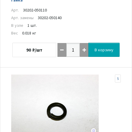
Арт.
30202-050110
Арт. замены
30202-050140
В узле
1 шт.
Вес
0.018 кг
90
₽/шт
В корзину
5