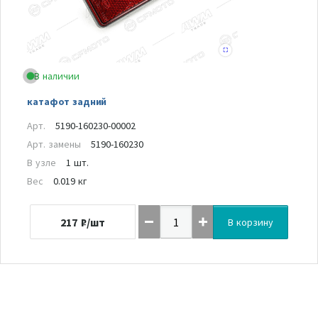
В наличии
катафот задний
Арт.
5190-160230-00002
Арт. замены
5190-160230
В узле
1 шт.
Вес
0.019 кг
217
₽/шт
В корзину