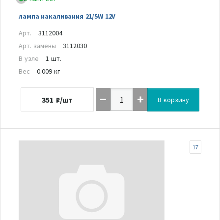
лампа накаливания 21/5W 12V
Арт.
3112004
Арт. замены
3112030
В узле
1 шт.
Вес
0.009 кг
351
₽/шт
В корзину
17