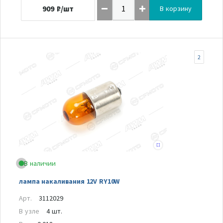
909
₽/шт
В корзину
2
В наличии
лампа накаливания 12V RY10W
Арт.
3112029
В узле
4 шт.