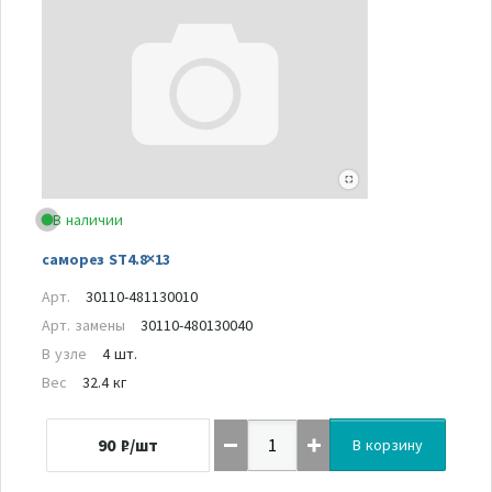
В наличии
саморез ST4.8×13
Арт.
30110-481130010
Арт. замены
30110-480130040
В узле
4 шт.
Вес
32.4 кг
90
₽/шт
В корзину