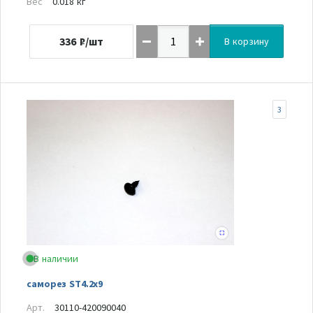
Вес
0.018 кг
336
₽/шт
В корзину
3
В наличии
саморез ST4.2x9
Арт.
30110-420090040