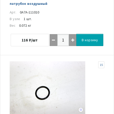
патрубок воздушный
Арт.
0A7A-111010
В узле
1 шт.
Вес
0.072 кг
116
₽/шт
В корзину
15