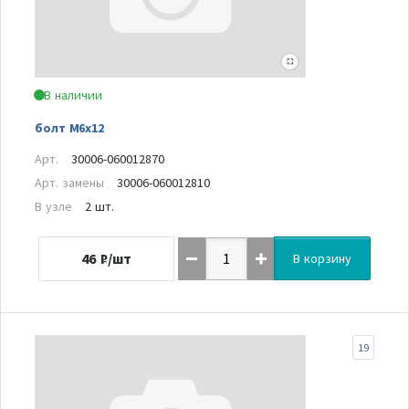
В наличии
болт М6х12
Арт.
30006-060012870
Арт. замены
30006-060012810
В узле
2 шт.
46
₽/шт
В корзину
19