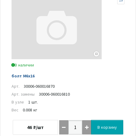
19
В наличии
болт M6x16
Арт.
30006-060016870
Арт. замены
30006-060016810
В узле
1 шт.
Вес
0.008 кг
46
₽/шт
В корзину