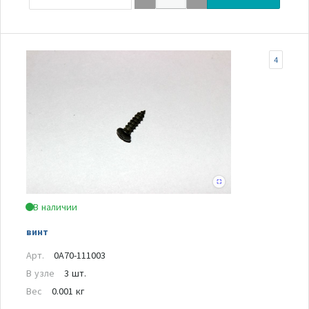
4
В наличии
винт
Арт.
0A70-111003
В узле
3 шт.
Вес
0.001 кг