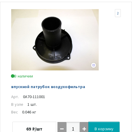
2
В наличии
впускной патрубок воздухофильтра
Арт.
0A70-111001
В узле
1 шт.
Вес
0.046 кг
69
₽/шт
В корзину