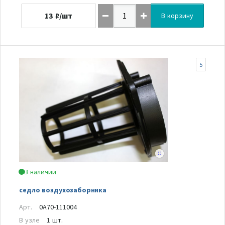
13
₽/шт
В корзину
5
В наличии
седло воздухозаборника
Арт.
0A70-111004
В узле
1 шт.