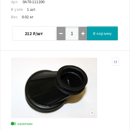
Арт.
0A70-111200
В узле
1 шт.
Вес
0.02 кг
212
₽/шт
В корзину
13
В наличии