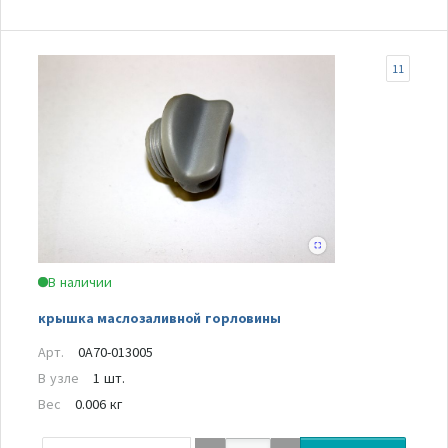
11
В наличии
крышка маслозаливной горловины
Арт.
0A70-013005
В узле
1 шт.
Вес
0.006 кг