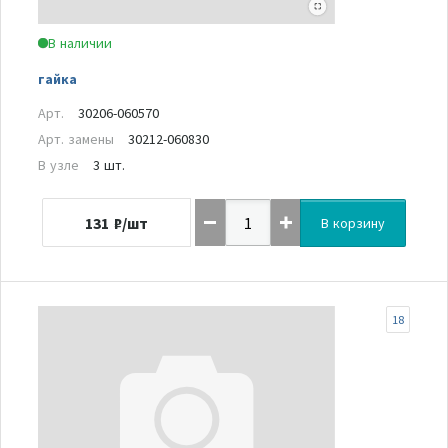
В наличии
гайка
Арт.
30206-060570
Арт. замены
30212-060830
В узле
3 шт.
131
₽/шт
В корзину
18