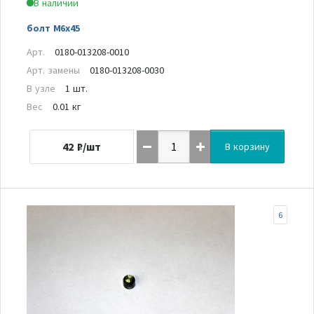
В наличии
болт М6х45
Арт.
0180-013208-0010
Арт. замены
0180-013208-0030
В узле
1 шт.
Вес
0.01 кг
42
₽/шт
В корзину
6