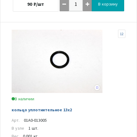
90
₽/шт
В корзину
12
В наличии
кольцо уплотнительное 13х2
Арт.
01A0-013005
В узле
1 шт.
Вес
0.001 кг