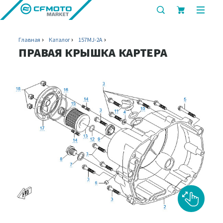
показать
показ
или
или
скрыть
скрыт
Главная
Каталог
157MJ-2A
строку
мобил
ПРАВАЯ КРЫШКА КАРТЕРА
поиска
меню