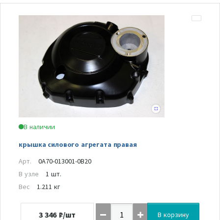
В наличии
крышка силового агрегата правая
Арт.
0A70-013001-0B20
В узле
1 шт.
Вес
1.211 кг
3 346
₽/шт
В корзину