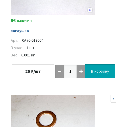
В наличии
заглушка
Арт.
0A70-013004
В узле
1 шт.
Вес
0.001 кг
26
₽/шт
В корзину
7