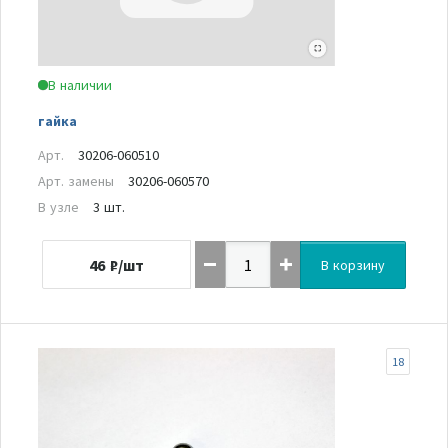
В наличии
гайка
Арт.
30206-060510
Арт. замены
30206-060570
В узле
3 шт.
46
₽/шт
В корзину
18