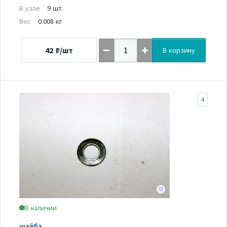
В узле
9 шт.
Вес
0.008 кг
42
₽/шт
В корзину
4
В наличии
шайба