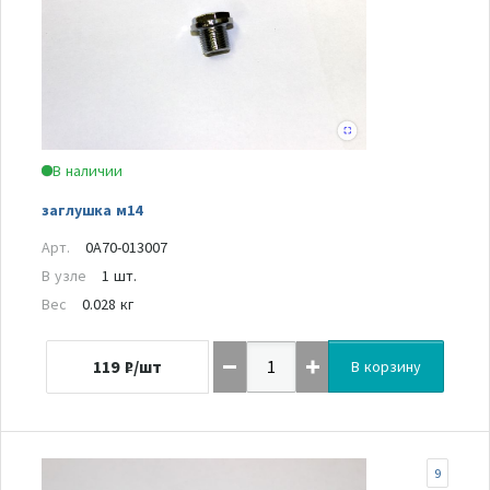
В наличии
заглушка м14
Арт.
0A70-013007
В узле
1 шт.
Вес
0.028 кг
119
₽/шт
В корзину
9