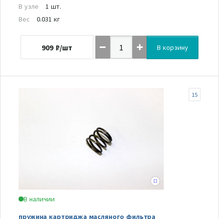
В узле
1 шт.
Вес
0.031 кг
909
₽/шт
В корзину
15
В наличии
пружина картриджа масляного фильтра