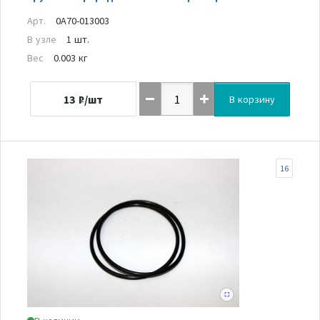
Арт.
0A70-013003
В узле
1 шт.
Вес
0.003 кг
13
₽/шт
В корзину
16