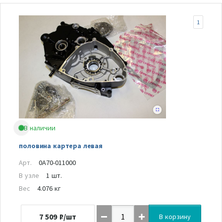
1
В наличии
половина картера левая
Арт.
0A70-011000
В узле
1 шт.
Вес
4.076 кг
7 509
₽/шт
В корзину