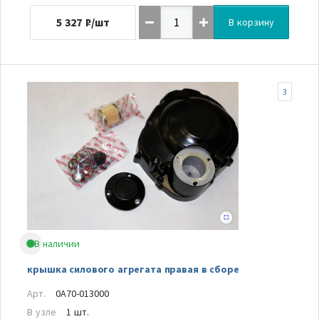
5 327
₽/шт
В корзину
3
В наличии
крышка силового агрегата правая в сборе
Арт.
0A70-013000
В узле
1 шт.