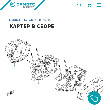
показать
показ
или
или
скрыть
скрыт
Главная
Каталог
157MJ-2A
строку
мобил
КАРТЕР В СБОРЕ
поиска
меню