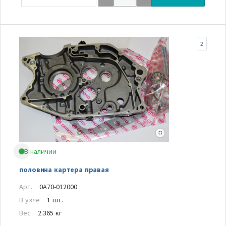
2
В наличии
половина картера правая
Арт.
0A70-012000
В узле
1 шт.
Вес
2.365 кг