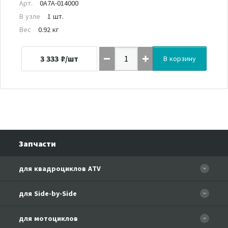
Арт.
0A7A-014000
В узле
1 шт.
Вес
0.92 кг
3 333
₽/шт
В корзину
Запчасти
для квадроциклов ATV
CFORCE 110 EFI
для Side-by-Side
CF500
CF500-3
для мотоциклов
CF500-A Basic