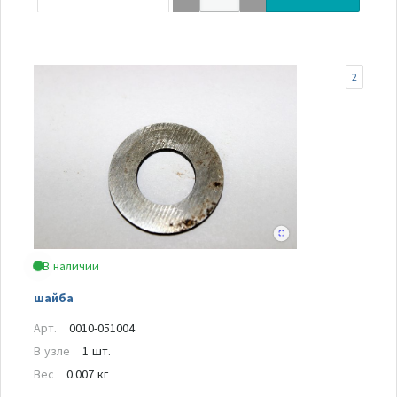
2
В наличии
шайба
Арт.
0010-051004
В узле
1 шт.
Вес
0.007 кг