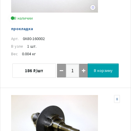
В наличии
прокладка
Арт.
0A80-160002
В узле
1 шт.
Вес
0.004 кг
186
₽/шт
В корзину
8