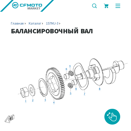
показать
показ
или
или
скрыть
скрыт
Главная
Каталог
157MJ-3
строку
мобил
БАЛАНСИРОВОЧНЫЙ ВАЛ
поиска
меню