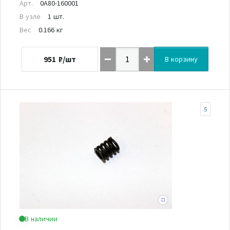
Арт.
0A80-160001
В узле
1 шт.
Вес
0.166 кг
951
₽/шт
В корзину
5
В наличии