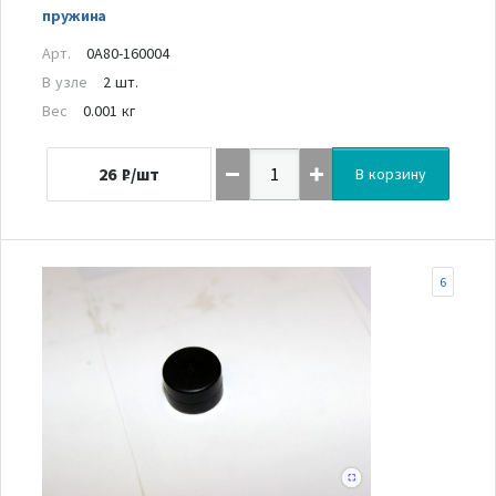
пружина
Арт.
0A80-160004
В узле
2 шт.
Вес
0.001 кг
26
₽/шт
В корзину
6