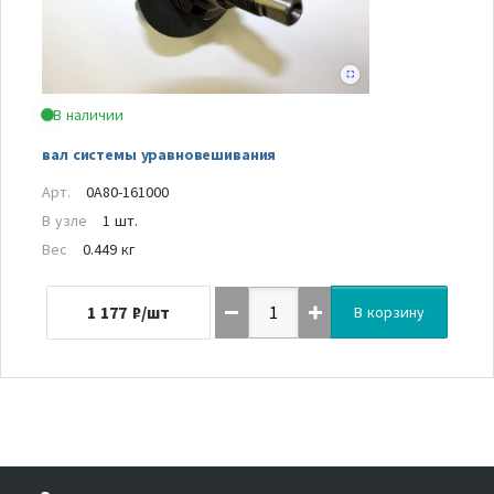
В наличии
вал системы уравновешивания
Арт.
0A80-161000
В узле
1 шт.
Вес
0.449 кг
1 177
₽/шт
В корзину