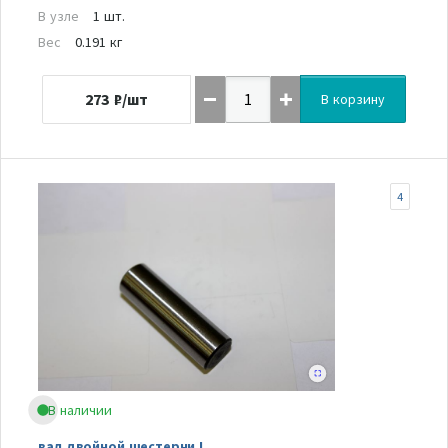
В узле
1 шт.
Вес
0.191 кг
273
₽/шт
В корзину
4
В наличии
вал двойной шестерни I