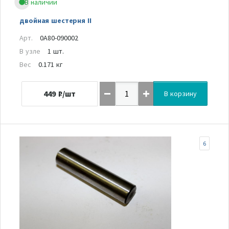
В наличии
двойная шестерня II
Арт.
0A80-090002
В узле
1 шт.
Вес
0.171 кг
449
₽/шт
В корзину
6