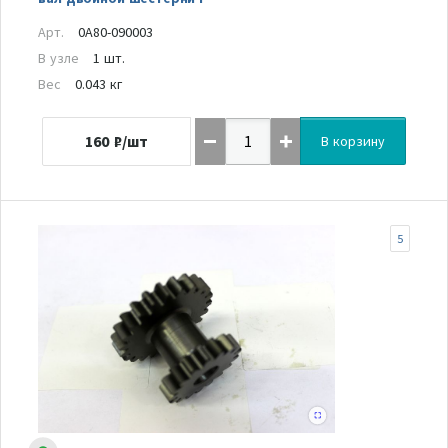
Арт.
0A80-090003
В узле
1 шт.
Вес
0.043 кг
160
₽/шт
В корзину
5