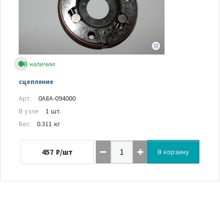
В наличии
сцепление
Арт.
0A8A-094000
В узле
1 шт.
Вес
0.311 кг
457
₽/шт
В корзину