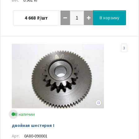
4 668
₽/шт
В корзину
3
В наличии
двойная шестерня I
Арт.
0A80-090001