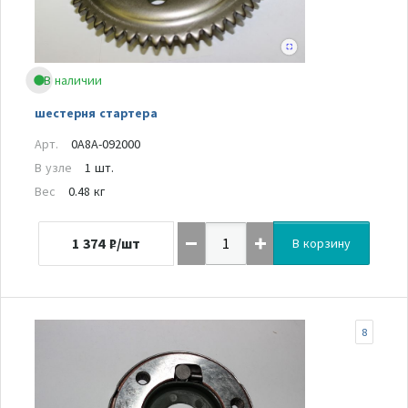
В наличии
шестерня стартера
Арт.
0A8A-092000
В узле
1 шт.
Вес
0.48 кг
1 374
₽/шт
В корзину
8