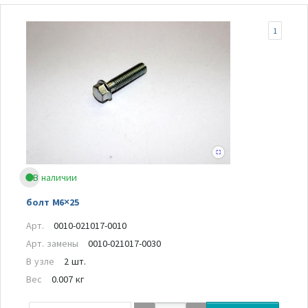
1
В наличии
болт M6×25
Арт.
0010-021017-0010
Арт. замены
0010-021017-0030
В узле
2 шт.
Вес
0.007 кг