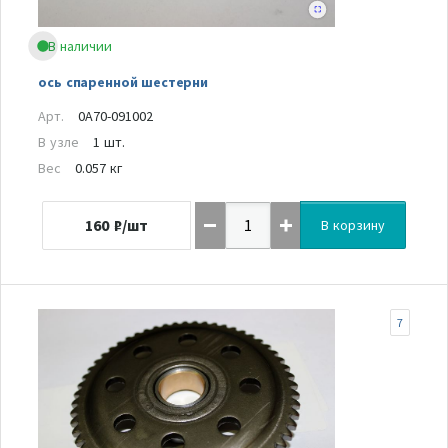
В наличии
ось спаренной шестерни
Арт.
0A70-091002
В узле
1 шт.
Вес
0.057 кг
160
₽/шт
В корзину
7