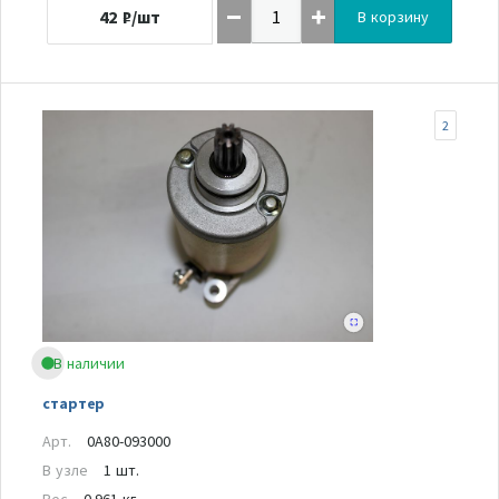
42
₽/шт
В корзину
2
В наличии
стартер
Арт.
0A80-093000
В узле
1 шт.
Вес
0.961 кг