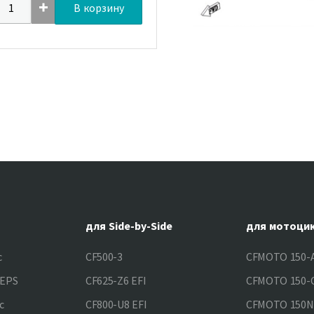
В корзину
для Side-by-Side
для мотоци
c
CF500-3
CFMOTO 150-A
&EPS
CF625-Z6 EFI
CFMOTO 150-C
c
CF800-U8 EFI
CFMOTO 150