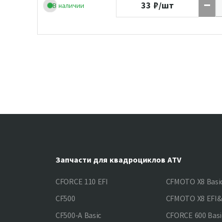
33
₽/шт
В наличии
Запчасти для квадроциклов ATV
CFORCE 110 EFI
CFMOTO X8 Basi
CF500
CFMOTO X8 EFI
CF500-A Basic
CFORCE 600 Basi