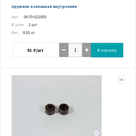
пружина клапанная внутренняя
Арт.
0A70-022003
В узле
2 шт.
Вес
0.01 кг
91
₽/шт
В корзину
14