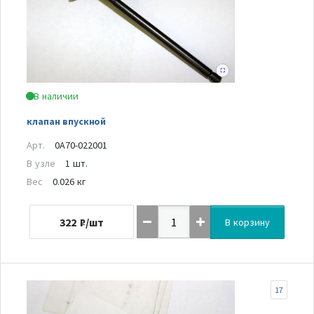
В наличии
клапан впускной
Арт.
0A70-022001
В узле
1 шт.
Вес
0.026 кг
322
₽/шт
В корзину
17