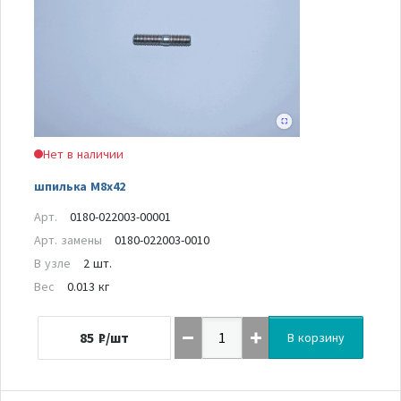
Нет в наличии
шпилька M8x42
Арт.
0180-022003-00001
Арт. замены
0180-022003-0010
В узле
2 шт.
Вес
0.013 кг
85
₽/шт
В корзину