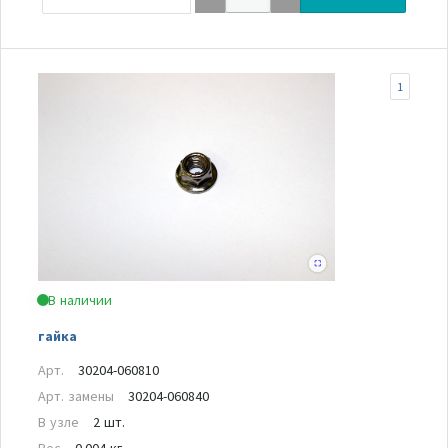
1
В наличии
гайка
Арт.
30204-060810
Арт. замены
30204-060840
В узле
2 шт.
Вес
0.004 кг