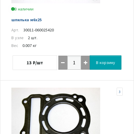
В наличии
шпилька м6х25
Арт.
30011-060025420
В узле
2 шт.
Вес
0.007 кг
13
₽/шт
В корзину
3