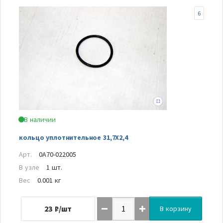
6
В наличии
кольцо уплотнительное 31,7X2,4
Арт.
0A70-022005
В узле
1 шт.
Вес
0.001 кг
23
₽/шт
В корзину