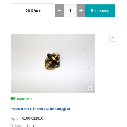
26
₽/шт
В корзину
21
В наличии
термостат (головы цилиндра)
Арт.
0180-022810
В узле
1 шт.