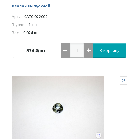
клапан выпускной
Арт.
0A70-022002
В узле
1 шт.
Вес
0.024 кг
574
₽/шт
В корзину
26