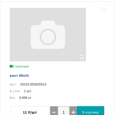
В наличии
винт M5x35
Арт.
30102-050035810
В узле
2 шт.
Вес
0.006 кг
11
₽/шт
В корзину