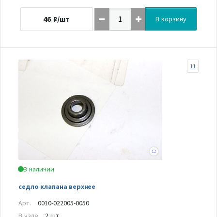
46
₽/шт
В корзину
11
В наличии
седло клапана верхнее
Арт.
0010-022005-0050
В узле
2 шт.