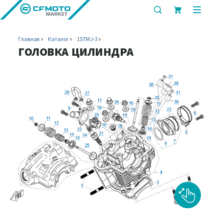
показать
показ
или
или
скрыть
скрыт
Главная
Каталог
157MJ-3
строку
мобил
ГОЛОВКА ЦИЛИНДРА
поиска
меню