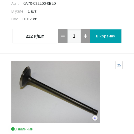
Арт.
0A70-022200-0B20
В узле
1 шт.
Вес
0.032 кг
212
₽/шт
В корзину
25
В наличии