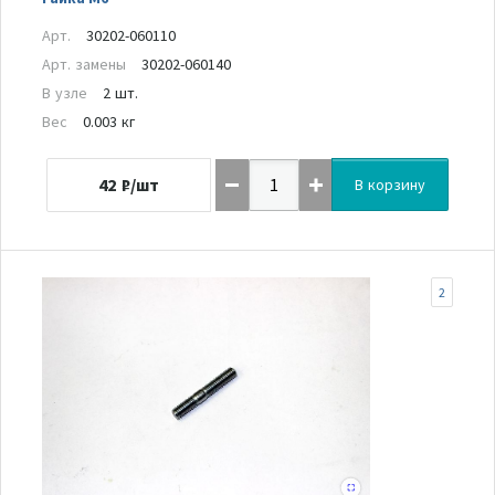
Арт.
30202-060110
Арт. замены
30202-060140
В узле
2 шт.
Вес
0.003 кг
42
₽/шт
В корзину
2