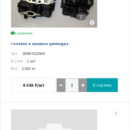
В наличии
головка и крышка цилиндра
Арт.
0A80-0220A0
В узле
1 шт.
Вес
2.035 кг
6 543
₽/шт
В корзину
5