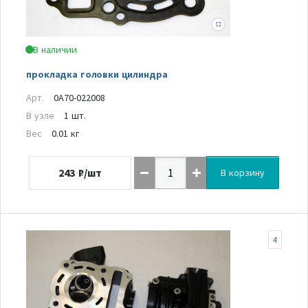
В наличии
прокладка головки цилиндра
Арт.
0A70-022008
В узле
1 шт.
Вес
0.01 кг
243
₽/шт
В корзину
4