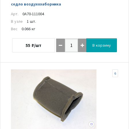
седло воздухозаборника
Арт.
0A70-111004
В узле
1 шт.
Вес
0.066 кг
55
₽/шт
В корзину
6