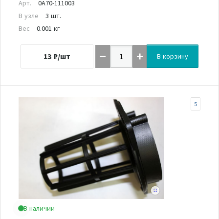
Арт.
0A70-111003
В узле
3 шт.
Вес
0.001 кг
13
₽/шт
В корзину
5
В наличии