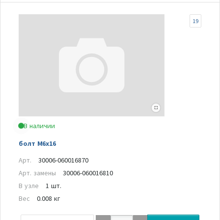
19
В наличии
болт M6x16
Арт.
30006-060016870
Арт. замены
30006-060016810
В узле
1 шт.
Вес
0.008 кг