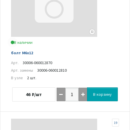
В наличии
болт М6х12
Арт.
30006-060012870
Арт. замены
30006-060012810
В узле
2 шт.
46
₽/шт
В корзину
19