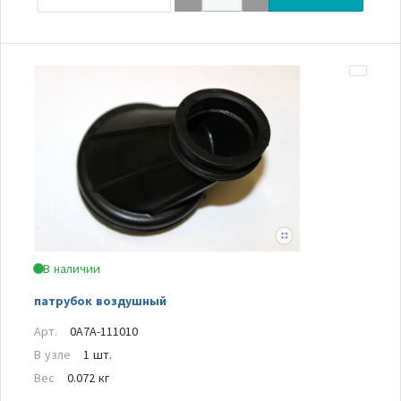
В наличии
патрубок воздушный
Арт.
0A7A-111010
В узле
1 шт.
Вес
0.072 кг