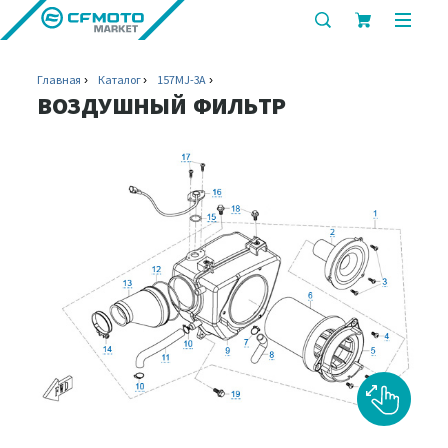
показать
показ
или
или
скрыть
скрыт
Главная
Каталог
157MJ-3A
строку
мобил
ВОЗДУШНЫЙ ФИЛЬТР
поиска
меню