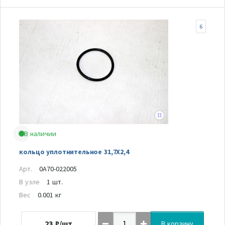
6
В наличии
кольцо уплотнительное 31,7X2,4
Арт.
0A70-022005
В узле
1 шт.
Вес
0.001 кг
23
₽/шт
В корзину