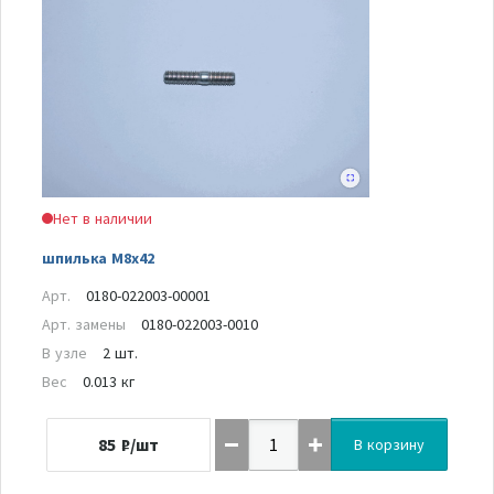
Нет в наличии
шпилька M8x42
Арт.
0180-022003-00001
Арт. замены
0180-022003-0010
В узле
2 шт.
Вес
0.013 кг
85
₽/шт
В корзину