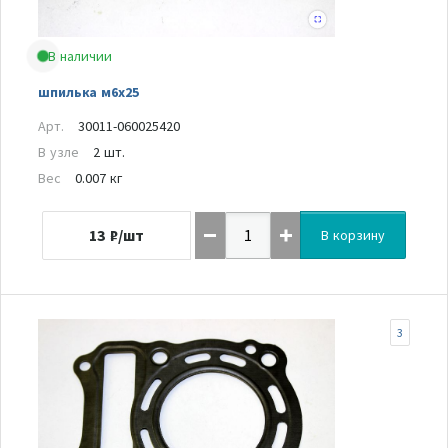
В наличии
шпилька м6х25
Арт.
30011-060025420
В узле
2 шт.
Вес
0.007 кг
13
₽/шт
В корзину
3