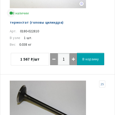
В наличии
термостат (головы цилиндра)
Арт.
0180-022810
В узле
1 шт.
Вес
0.038 кг
1 567
₽/шт
В корзину
25