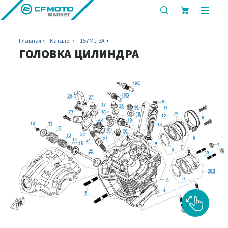
показать
показ
или
или
скрыть
скрыт
Главная
Каталог
157MJ-3A
строку
мобил
ГОЛОВКА ЦИЛИНДРА
поиска
меню