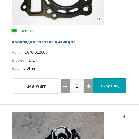
В наличии
прокладка головки цилиндра
Арт.
0A70-022008
В узле
1 шт.
Вес
0.01 кг
243
₽/шт
В корзину
4