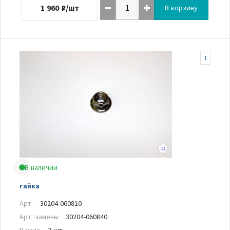
1 960
₽/шт
В корзину
1
В наличии
гайка
Арт.
30204-060810
Арт. замены
30204-060840
В узле
2 шт.