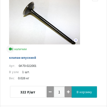
В наличии
клапан впускной
Арт.
0A70-022001
В узле
1 шт.
Вес
0.026 кг
322
₽/шт
В корзину