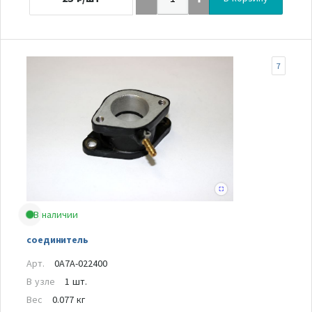
7
В наличии
соединитель
Арт.
0A7A-022400
В узле
1 шт.
Вес
0.077 кг