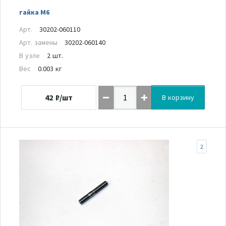
гайка М6
Арт.
30202-060110
Арт. замены
30202-060140
В узле
2 шт.
Вес
0.003 кг
42
₽/шт
В корзину
2