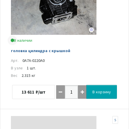
В наличии
головка цилиндра с крышкой
Арт.
0A7A-0220A0
В узле
1 шт.
Вес
2.315 кг
13 611
₽/шт
В корзину
5