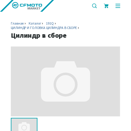
показать
показ
или
или
скрыть
скрыт
Главная
Каталог
191Q
строку
мобил
ЦИЛИНДР И ГОЛОВКА ЦИЛИНДРА В СБОРЕ
поиска
меню
Цилиндр в сборе