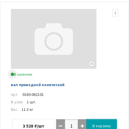
1
В наличии
вал приводной конический
Арт.
0180-062101
В узле
1 шт.
Вес
11.3 кг
3 528
₽/шт
В корзину