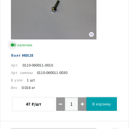
В наличии
болт M8X28
Арт.
0110-060011-0010
Арт. замены
0110-060011-0030
В узле
1 шт.
Вес
0.016 кг
47
₽/шт
В корзину