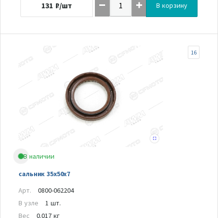
131
₽/шт
В корзину
16
В наличии
сальник 35х50х7
Арт.
0800-062204
В узле
1 шт.
Вес
0.017 кг