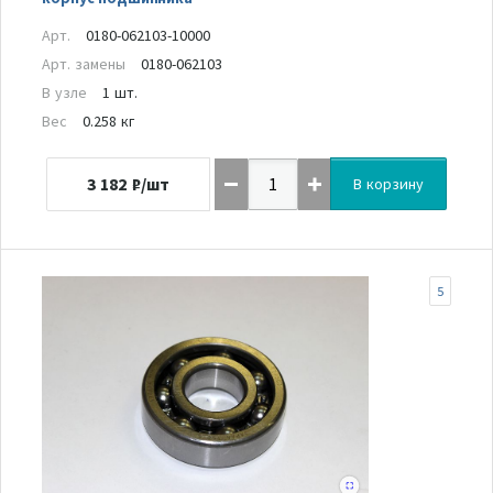
Арт.
0180-062103-10000
Арт. замены
0180-062103
В узле
1 шт.
Вес
0.258 кг
3 182
₽/шт
В корзину
5