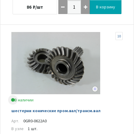
86
₽/шт
В корзину
10
В наличии
шестерни конические пром.вал/трансм.вал
Арт.
0GR0-0622A0
В узле
1 шт.