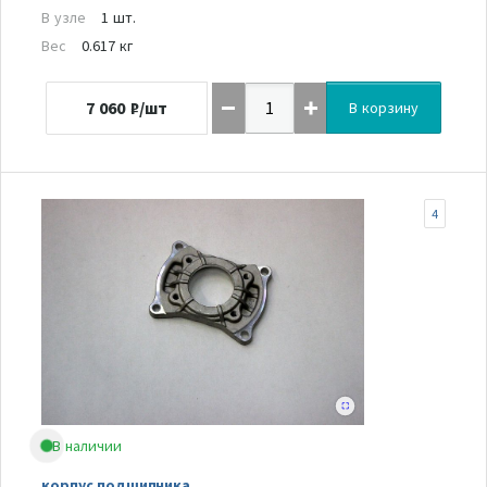
В узле
1 шт.
Вес
0.617 кг
7 060
₽/шт
В корзину
4
В наличии
корпус подшипника