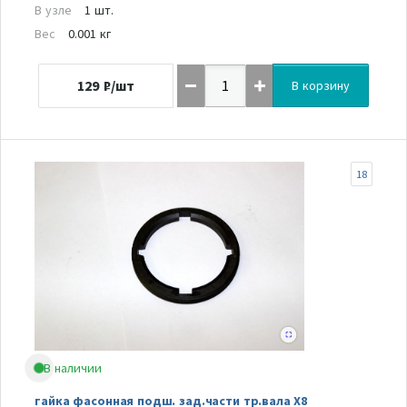
В узле
1 шт.
Вес
0.001 кг
129
₽/шт
В корзину
18
В наличии
гайка фасонная подш. зад.части тр.вала Х8