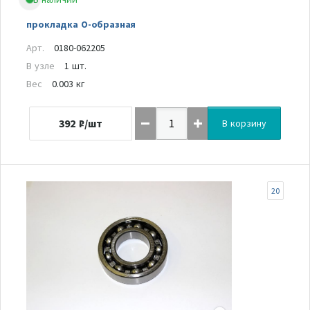
прокладка О-образная
Арт.
0180-062205
В узле
1 шт.
Вес
0.003 кг
392
₽/шт
В корзину
20