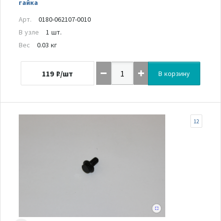
гайка
Арт.
0180-062107-0010
В узле
1 шт.
Вес
0.03 кг
119
₽/шт
В корзину
12