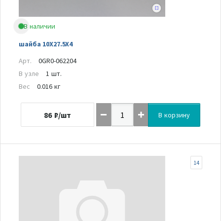
В наличии
шайба 10X27.5X4
Арт.
0GR0-062204
В узле
1 шт.
Вес
0.016 кг
86
₽/шт
В корзину
14