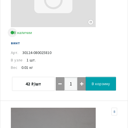
В наличии
винт
Арт.
30124-080025810
В узле
1 шт.
Вес
0.01 кг
42
₽/шт
В корзину
8