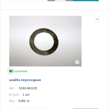
9
В наличии
шайба переходная
Арт.
0180-062105
В узле
1 шт.
Вес
0.001 кг