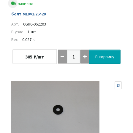
В наличии
болт M10×1.25×20
Арт.
0GR0-062203
В узле
1 шт.
Вес
0.027 кг
305
₽/шт
В корзину
13