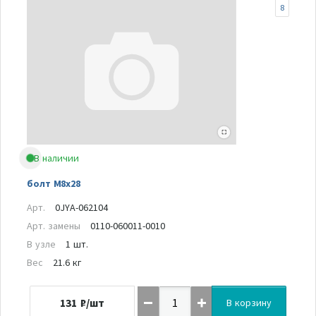
8
В наличии
болт М8х28
Арт.
0JYA-062104
Арт. замены
0110-060011-0010
В узле
1 шт.
Вес
21.6 кг
131
₽/шт
В корзину