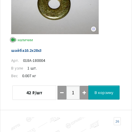
В наличии
шайба10.2x28x3
Арт.
018A-180004
В узле
1 шт.
Вес
0.007 кг
42
₽/шт
В корзину
26