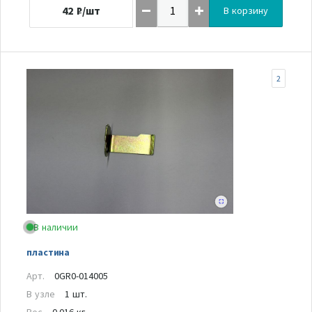
42
₽/шт
В корзину
2
В наличии
пластина
Арт.
0GR0-014005
В узле
1 шт.
Вес
0.016 кг