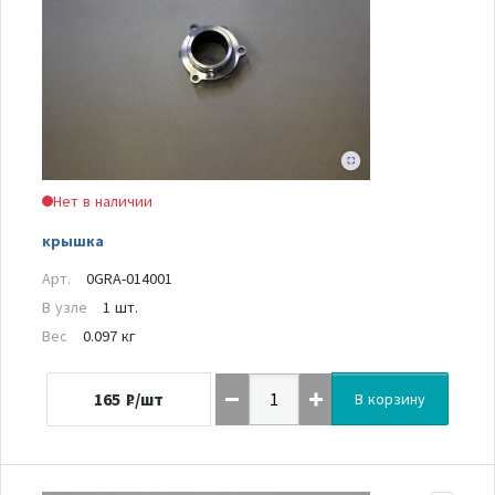
Нет в наличии
крышка
Арт.
0GRA-014001
В узле
1 шт.
Вес
0.097 кг
165
₽/шт
В корзину