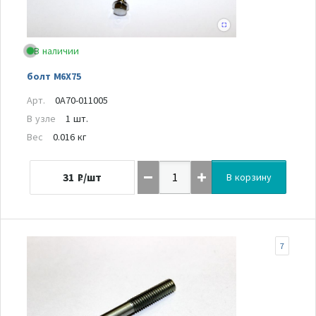
В наличии
болт M6X75
Арт.
0A70-011005
В узле
1 шт.
Вес
0.016 кг
31
₽/шт
В корзину
7