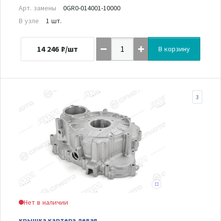
Арт. замены
0GR0-014001-10000
В узле
1 шт.
14 246
₽/шт
В корзину
3
Нет в наличии
крышка картера левая