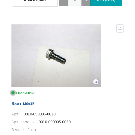
11
В наличии
болт M6x35
Арт.
0010-090005-0010
Арт. замены
0010-090005-0030
В узле
1 шт.