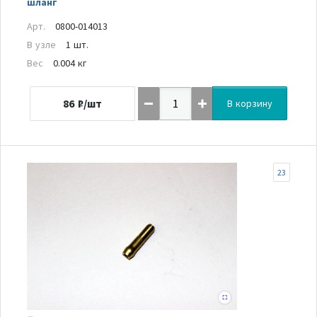
шланг
Арт.
0800-014013
В узле
1 шт.
Вес
0.004 кг
86
₽/шт
В корзину
23