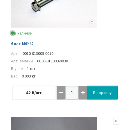
В наличии
болт M6×40
Арт.
0010-013009-0010
Арт. замены
0010-013009-0030
В узле
1 шт.
Вес
0.009 кг
42
₽/шт
В корзину
8