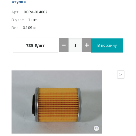
втулка
Арт.
0GRA-014002
В узле
1 шт.
Вес
0.109 кг
785
₽/шт
В корзину
14