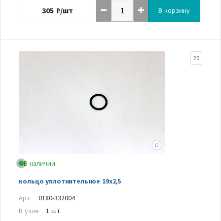
305
₽/шт
В корзину
20
В наличии
кольцо уплотнительное 19х2,5
Арт.
0180-332004
В узле
1 шт.