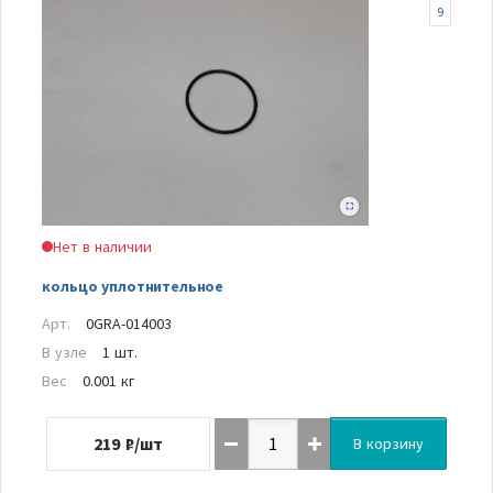
9
Нет в наличии
кольцо уплотнительное
Арт.
0GRA-014003
В узле
1 шт.
Вес
0.001 кг
219
₽/шт
В корзину