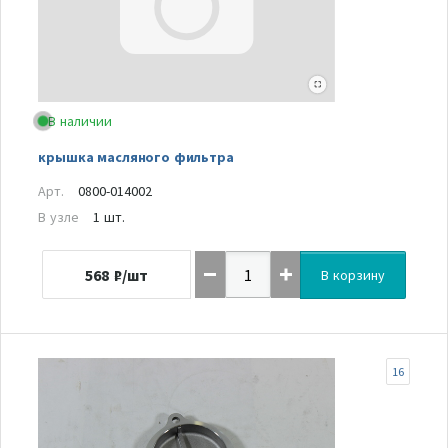
В наличии
крышка масляного фильтра
Арт.
0800-014002
В узле
1 шт.
568
₽/шт
В корзину
16