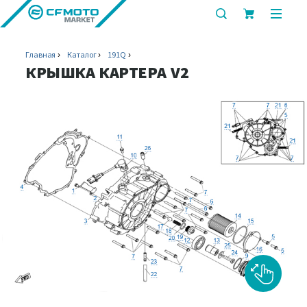
показать
показ
или
или
скрыть
скрыт
Главная
Каталог
191Q
строку
мобил
КРЫШКА КАРТЕРА V2
поиска
меню