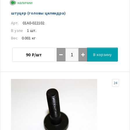
В наличии
штуцер (головы цилиндра)
Арт.
01A0-022102
В узле
1 шт.
Вес
0.001 кг
90
₽/шт
В корзину
24