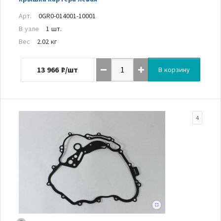
Арт.
0GR0-014001-10001
В узле
1 шт.
Вес
2.02 кг
13 966
₽/шт
В корзину
4