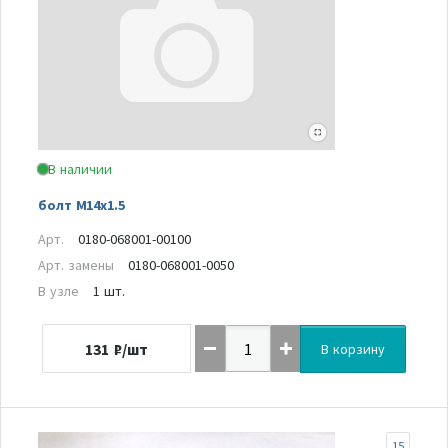
В наличии
болт M14x1.5
Арт.
0180-068001-00100
Арт. замены
0180-068001-0050
В узле
1 шт.
131
₽/шт
В корзину
15