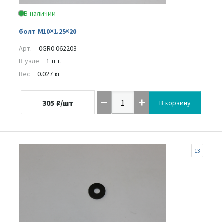
В наличии
болт M10×1.25×20
Арт.
0GR0-062203
В узле
1 шт.
Вес
0.027 кг
305
₽/шт
В корзину
13