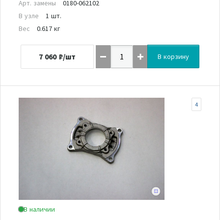
Арт. замены
0180-062102
В узле
1 шт.
Вес
0.617 кг
7 060
₽/шт
В корзину
4
В наличии