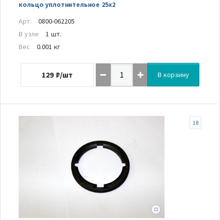
кольцо уплотнительное 25х2
Арт.
0800-062205
В узле
1 шт.
Вес
0.001 кг
129
₽/шт
В корзину
18