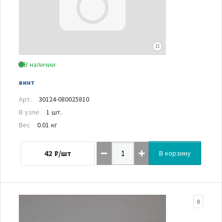
В наличии
винт
Арт.
30124-080025810
В узле
1 шт.
Вес
0.01 кг
42
₽/шт
В корзину
8