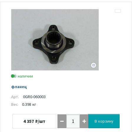
В наличии
фланец
Арт.
0GR0-060003
Вес
0.398 кг
4 357
₽/шт
В корзину