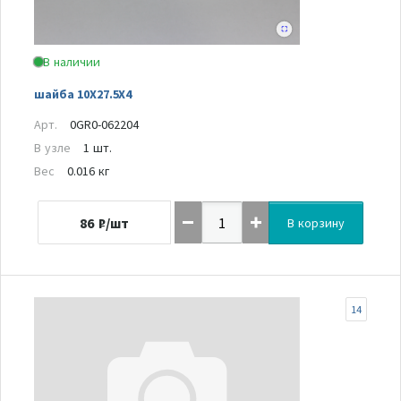
В наличии
шайба 10X27.5X4
Арт.
0GR0-062204
В узле
1 шт.
Вес
0.016 кг
86
₽/шт
В корзину
14