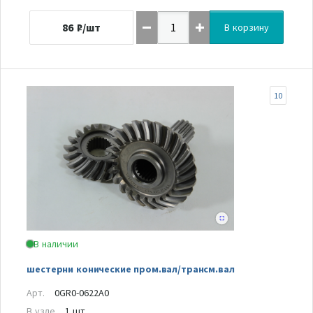
86
₽/шт
В корзину
10
В наличии
шестерни конические пром.вал/трансм.вал
Арт.
0GR0-0622A0
В узле
1 шт.