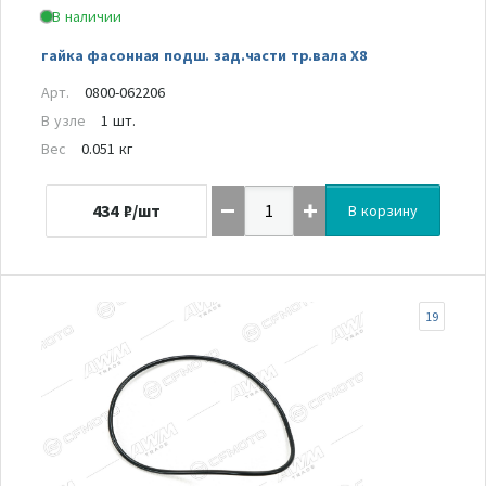
В наличии
гайка фасонная подш. зад.части тр.вала Х8
Арт.
0800-062206
В узле
1 шт.
Вес
0.051 кг
434
₽/шт
В корзину
19