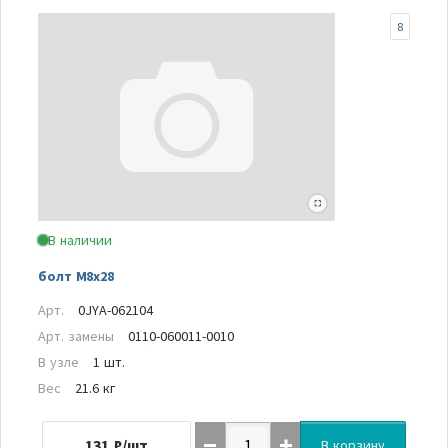
8
В наличии
болт М8х28
Арт.
0JYA-062104
Арт. замены
0110-060011-0010
В узле
1 шт.
Вес
21.6 кг
131
₽/шт
В корзину