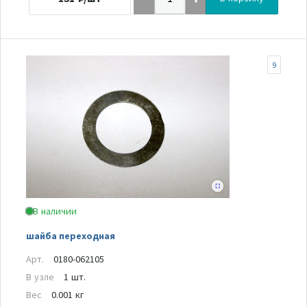
9
В наличии
шайба переходная
Арт.
0180-062105
В узле
1 шт.
Вес
0.001 кг