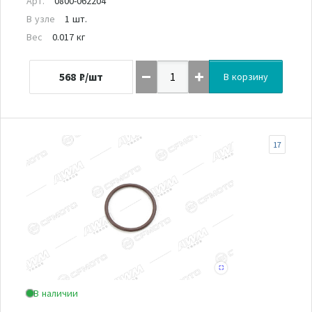
Арт.
0800-062204
В узле
1 шт.
Вес
0.017 кг
568
₽/шт
В корзину
17
В наличии