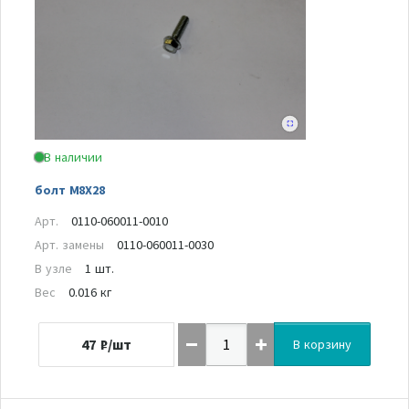
В наличии
болт M8X28
Арт.
0110-060011-0010
Арт. замены
0110-060011-0030
В узле
1 шт.
Вес
0.016 кг
47
₽/шт
В корзину