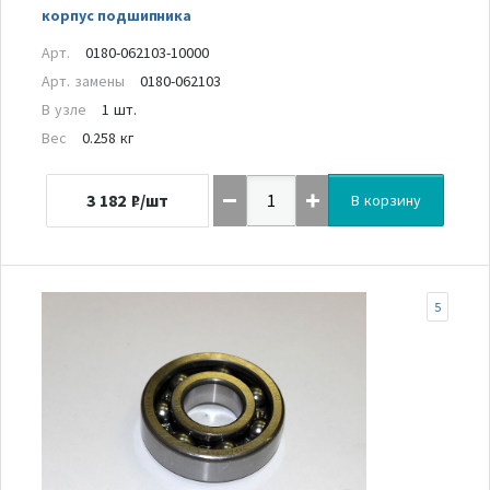
корпус подшипника
Арт.
0180-062103-10000
Арт. замены
0180-062103
В узле
1 шт.
Вес
0.258 кг
3 182
₽/шт
В корзину
5