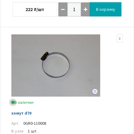
222
₽/шт
В корзину
3
В наличии
хомут d70
Арт.
0GR0-110008
В узле
1 шт.