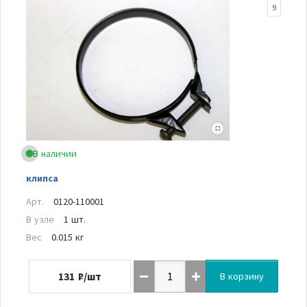
9
В наличии
клипса
Арт.
0120-110001
В узле
1 шт.
Вес
0.015 кг
131
₽/шт
В корзину