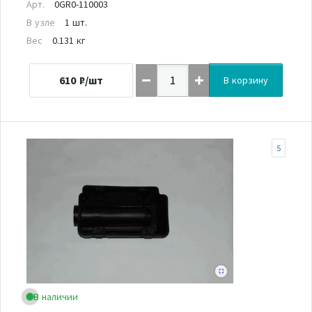
Арт.
0GR0-110003
В узле
1 шт.
Вес
0.131 кг
610
₽/шт
В корзину
5
В наличии