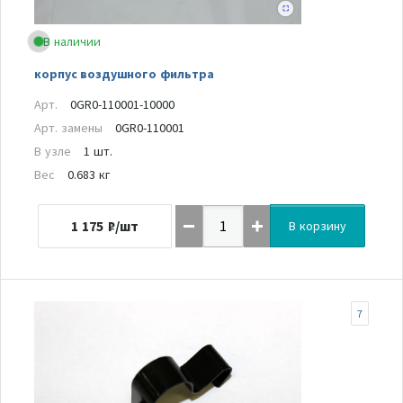
В наличии
корпус воздушного фильтра
Арт.
0GR0-110001-10000
Арт. замены
0GR0-110001
В узле
1 шт.
Вес
0.683 кг
1 175
₽/шт
В корзину
7