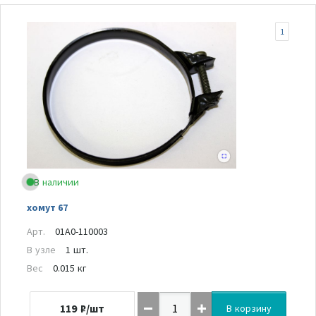
1
В наличии
хомут 67
Арт.
01A0-110003
В узле
1 шт.
Вес
0.015 кг
119
₽/шт
В корзину