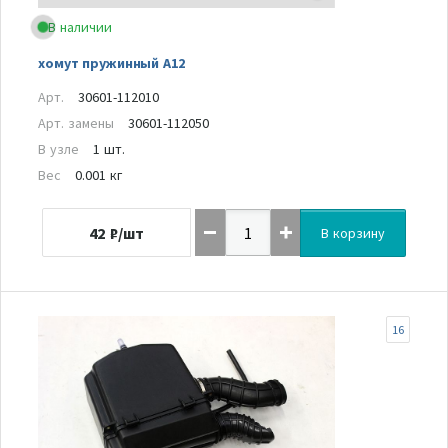
В наличии
хомут пружинный А12
Арт.
30601-112010
Арт. замены
30601-112050
В узле
1 шт.
Вес
0.001 кг
42
₽/шт
В корзину
16