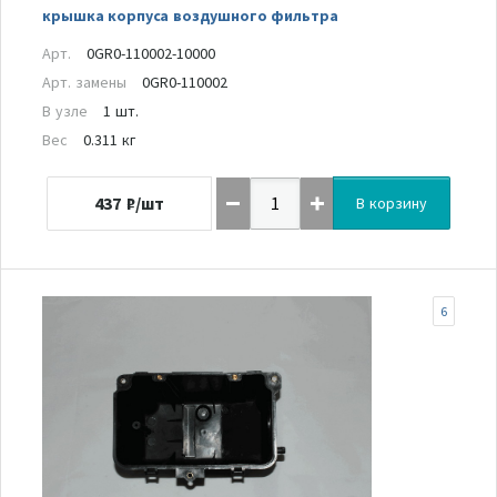
крышка корпуса воздушного фильтра
Арт.
0GR0-110002-10000
Арт. замены
0GR0-110002
В узле
1 шт.
Вес
0.311 кг
437
₽/шт
В корзину
6