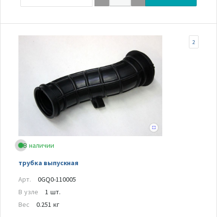
2
В наличии
трубка выпускная
Арт.
0GQ0-110005
В узле
1 шт.
Вес
0.251 кг