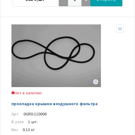
11
Нет в наличии
прокладка крышки воздушного фильтра
Арт.
0GR0-110006
В узле
1 шт.
Вес
0.13 кг