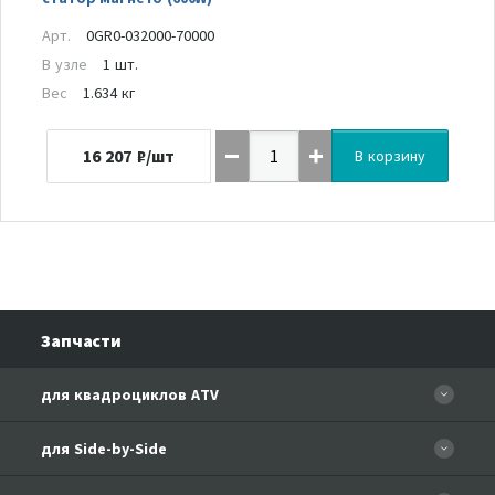
Арт.
0GR0-032000-70000
В узле
1 шт.
Вес
1.634 кг
16 207
₽/шт
В корзину
Запчасти
для квадроциклов ATV
CFORCE 110 EFI
для Side-by-Side
CF500
CF500-3