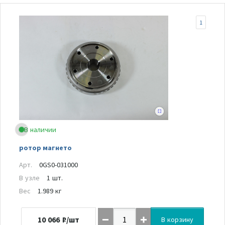
1
В наличии
ротор магнето
Арт.
0GS0-031000
В узле
1 шт.
Вес
1.989 кг
10 066
₽/шт
В корзину