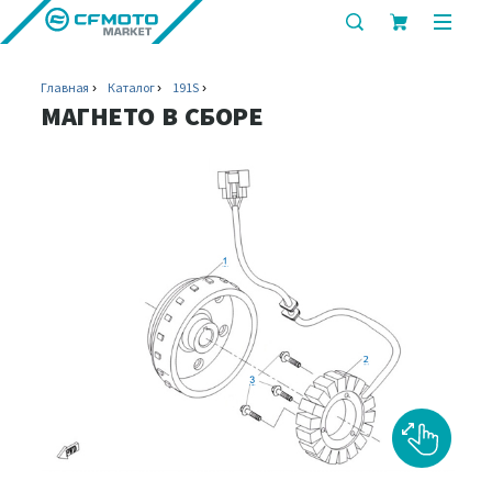
показать
показ
или
или
скрыть
скрыт
Главная
Каталог
191S
строку
мобил
МАГНЕТО В СБОРЕ
поиска
меню