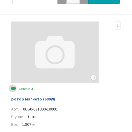
1
В наличии
ротор магнето (600W)
Арт.
0GS0-031000-10000
В узле
1 шт.
Вес
1.807 кг