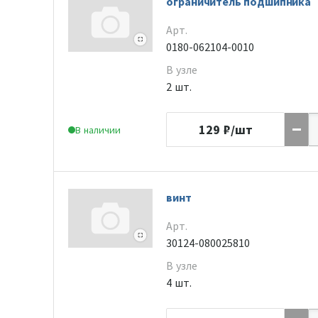
ограничитель подшипника
Арт.
0180-062104-0010
В узле
2 шт.
129
₽/шт
В наличии
винт
Арт.
30124-080025810
В узле
4 шт.