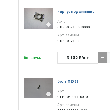
корпус подшипника
Арт.
0180-062103-10000
Арт. замены
0180-062103
3 182
₽/шт
В наличии
болт M8X28
Арт.
0110-060011-0010
Арт. замены