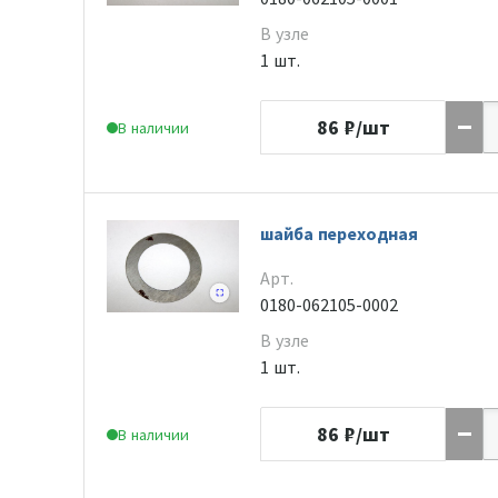
В узле
1 шт.
86
₽/шт
В наличии
шайба переходная
Арт.
0180-062105-0002
В узле
1 шт.
86
₽/шт
В наличии