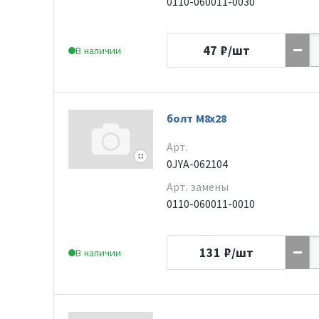
0110-060011-0030
47
₽/шт
В наличии
болт М8х28
Арт.
0JYA-062104
Арт. замены
0110-060011-0010
131
₽/шт
В наличии