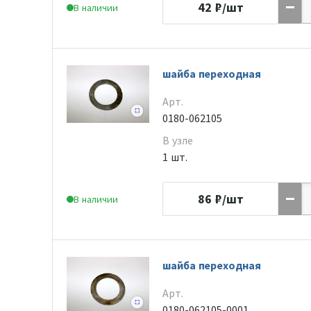
42
₽/шт
В наличии
шайба переходная
Арт.
0180-062105
В узле
1 шт.
86
₽/шт
В наличии
шайба переходная
Арт.
0180-062105-0001