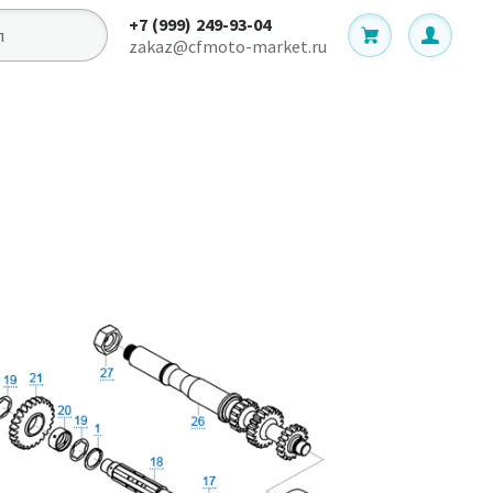
+7 (999) 249-93-04
zakaz@cfmoto-market.ru