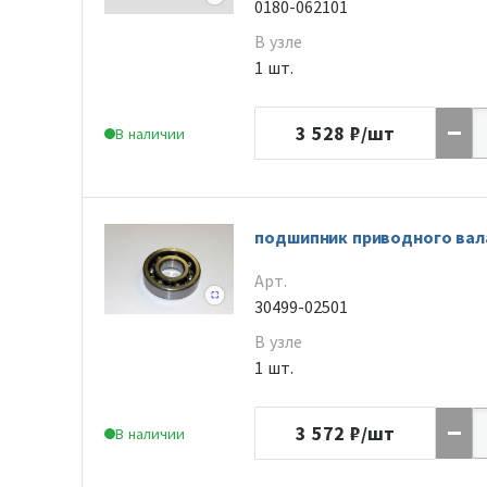
0180-062101
В узле
1 шт.
3 528
₽/шт
В наличии
подшипник приводного вал
Арт.
30499-02501
В узле
1 шт.
3 572
₽/шт
В наличии