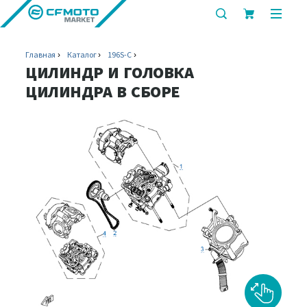
показать
показ
или
или
скрыть
скрыт
Главная
Каталог
196S-C
строку
мобил
ЦИЛИНДР И ГОЛОВКА
поиска
меню
ЦИЛИНДРА В СБОРЕ