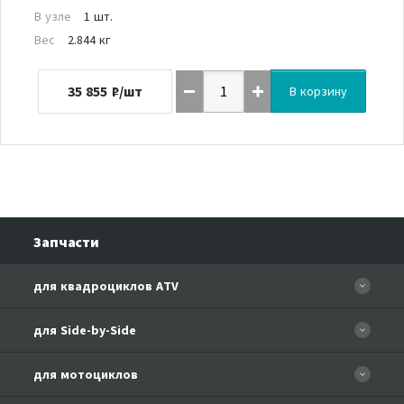
В узле
1 шт.
Вес
2.844 кг
35 855
₽/шт
В корзину
Запчасти
для квадроциклов ATV
CFORCE 110 EFI
для Side-by-Side
CF500
CF500-3
для мотоциклов
CF500-A Basic
CF625-Z6 EFI
CF500-A