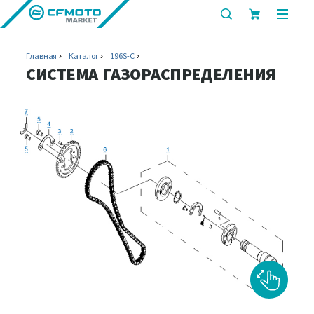
показать
показ
или
или
скрыть
скрыт
Главная
Каталог
196S-C
строку
мобил
СИСТЕМА ГАЗОРАСПРЕДЕЛЕНИЯ
поиска
меню