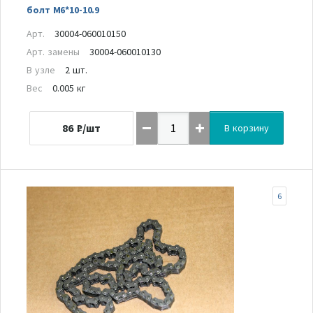
болт M6*10-10.9
Арт.
30004-060010150
Арт. замены
30004-060010130
В узле
2 шт.
Вес
0.005 кг
86
₽/шт
В корзину
6