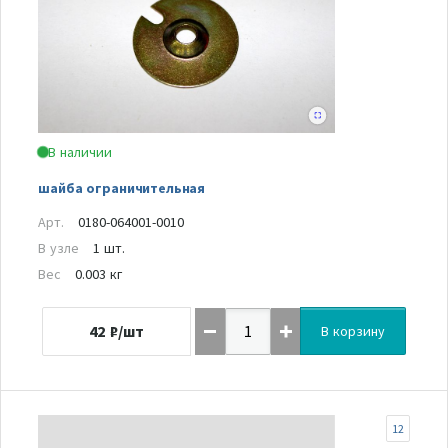
В наличии
шайба ограничительная
Арт.
0180-064001-0010
В узле
1 шт.
Вес
0.003 кг
42
₽/шт
В корзину
12