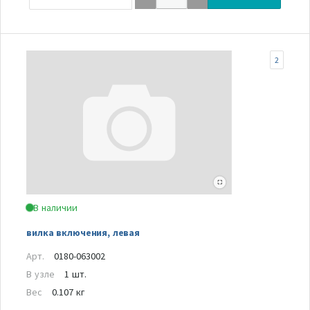
2
В наличии
вилка включения, левая
Арт.
0180-063002
В узле
1 шт.
Вес
0.107 кг