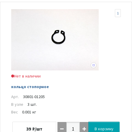
1
Нет в наличии
кольцо стопорное
Арт.
30801-01205
В узле
3 шт.
Вес
0.001 кг
39
₽/шт
В корзину