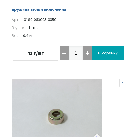
пружина вилки включения
Арт.
0180-063005-0050
В узле
1 шт.
Вес
0.4 кг
42
₽/шт
В корзину
7