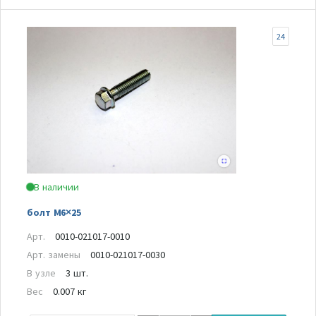
24
В наличии
болт M6×25
Арт.
0010-021017-0010
Арт. замены
0010-021017-0030
В узле
3 шт.
Вес
0.007 кг