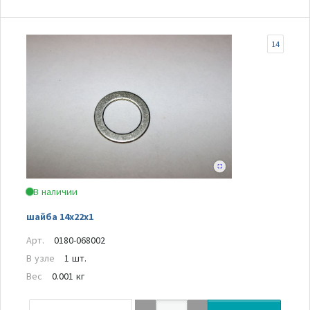
14
В наличии
шайба 14х22х1
Арт.
0180-068002
В узле
1 шт.
Вес
0.001 кг