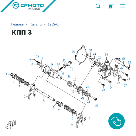
показать
показ
или
или
скрыть
скрыт
Главная
Каталог
196S-C
строку
мобил
КПП 3
поиска
меню