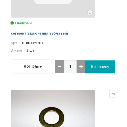
В наличии
сегмент включения зубчатый
Арт.
0180-065203
В узле
1 шт.
521
₽/шт
В корзину
20