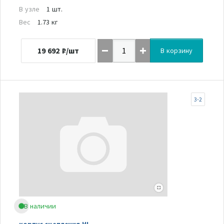
В узле
1 шт.
Вес
1.73 кг
19 692
₽/шт
В корзину
3-2
В наличии
корпус сцепления HL