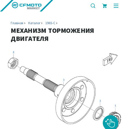
показать
показ
или
или
скрыть
скрыт
Главная
Каталог
196S-C
строку
мобил
МЕХАНИЗМ ТОРМОЖЕНИЯ
поиска
меню
ДВИГАТЕЛЯ